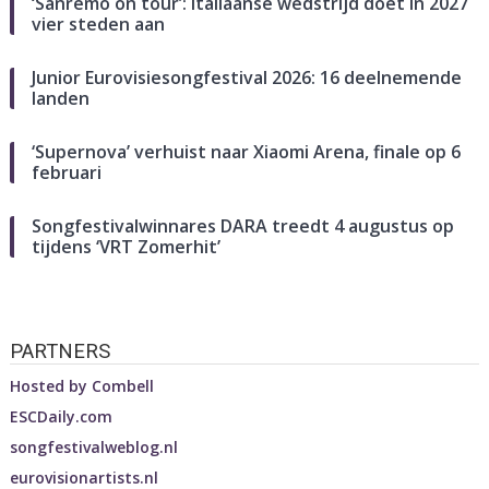
‘Sanremo on tour’: Italiaanse wedstrijd doet in 2027
vier steden aan
Junior Eurovisiesongfestival 2026: 16 deelnemende
landen
‘Supernova’ verhuist naar Xiaomi Arena, finale op 6
februari
Songfestivalwinnares DARA treedt 4 augustus op
tijdens ‘VRT Zomerhit’
PARTNERS
Hosted by
Combell
ESCDaily.com
songfestivalweblog.nl
eurovisionartists.nl