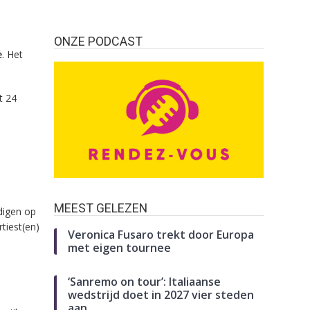
ONZE PODCAST
e
. Het
t 24
MEEST GELEZEN
digen op
tiest(en)
Veronica Fusaro trekt door Europa
met eigen tournee
‘Sanremo on tour’: Italiaanse
wedstrijd doet in 2027 vier steden
aan