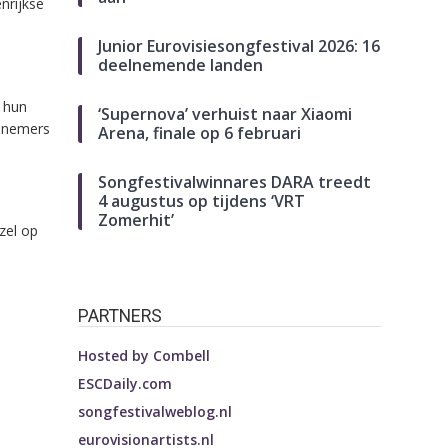
nrijkse
Junior Eurovisiesongfestival 2026: 16
deelnemende landen
r hun
‘Supernova’ verhuist naar Xiaomi
elnemers
Arena, finale op 6 februari
Songfestivalwinnares DARA treedt
4 augustus op tijdens ‘VRT
Zomerhit’
zel op
PARTNERS
Hosted by
Combell
ESCDaily.com
songfestivalweblog.nl
eurovisionartists.nl