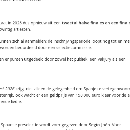
taat in 2026 dus opnieuw uit een
tweetal halve finales en een final
wintig artiesten.
unnen zich al aanmelden: de inschrijvingsperiode loopt nog tot en me
 worden beoordeeld door een selectiecommissie.
en er punten uitgedeeld door zowel het publiek, een vakjury als een
est 2026
krijgt niet alleen de gelegenheid om Spanje te vertegenwoor
stenrijk, ook wacht er een
geldprijs
van 150.000 euro klaar voor de ar
ende liedje.
 de Spaanse preselectie wordt vormgegeven door
Segio Jaén
. Voor