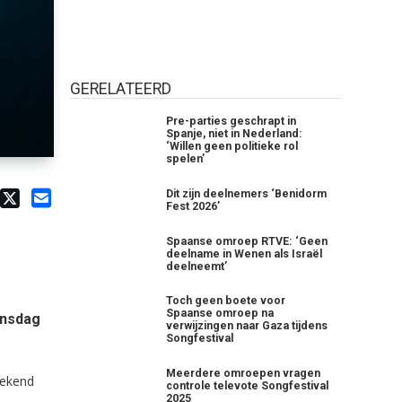
GERELATEERD
Pre-parties geschrapt in
Spanje, niet in Nederland:
‘Willen geen politieke rol
spelen’
Dit zijn deelnemers ‘Benidorm
Fest 2026’
Spaanse omroep RTVE: ‘Geen
deelname in Wenen als Israël
deelneemt’
Toch geen boete voor
Spaanse omroep na
jnsdag
verwijzingen naar Gaza tijdens
Songfestival
Meerdere omroepen vragen
bekend
controle televote Songfestival
2025