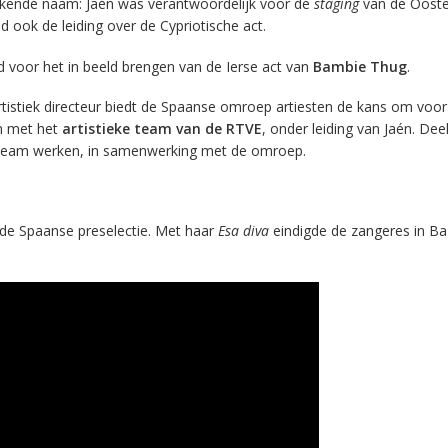
ekende naam: Jaén was verantwoordelijk voor de
staging
van de Ooste
d ook de leiding over de Cypriotische act.
 voor het in beeld brengen van de Ierse act van
Bambie Thug
.
rtistiek directeur biedt de Spaanse omroep artiesten de kans om voo
n met het
artistieke team van de RTVE
, onder leiding van Jaén. De
team werken, in samenwerking met de omroep.
 de Spaanse preselectie. Met haar
Esa diva
eindigde de zangeres in Ba