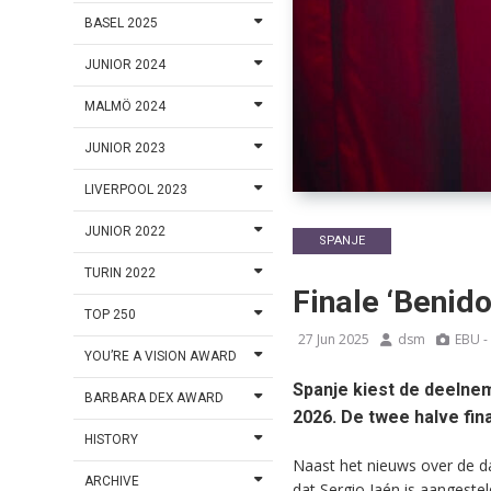
BASEL 2025
JUNIOR 2024
MALMÖ 2024
JUNIOR 2023
LIVERPOOL 2023
JUNIOR 2022
SPANJE
TURIN 2022
Finale ‘Benid
TOP 250
27 Jun 2025
dsm
EBU -
YOU’RE A VISION AWARD
Spanje kiest de deelne
BARBARA DEX AWARD
2026. De twee halve fina
HISTORY
Naast het nieuws over de d
ARCHIVE
dat Sergio Jaén is aangesteld