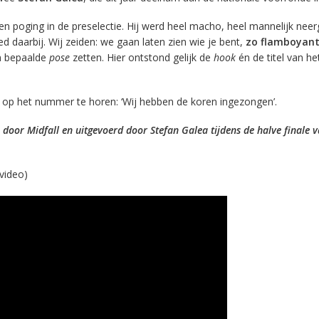
en poging in de preselectie. Hij werd heel macho, heel mannelijk neer
ed daarbij. Wij zeiden: we gaan laten zien wie je bent,
zo flamboyan
en bepaalde
pose
zetten. Hier ontstond gelijk de
hook
én de titel van he
k op het nummer te horen: ‘Wij hebben de koren ingezongen’.
 door Midfall en uitgevoerd door Stefan Galea tijdens de halve finale 
video)