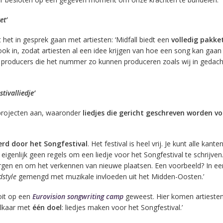
et’
 het in gesprek gaan met artiesten: ‘Midfall biedt een
volledig pakke
ook in, zodat artiesten al een idee krijgen van hoe een song kan gaan 
roducers die het nummer zo kunnen produceren zoals wij in gedac
tivalliedje’
 projecten aan, waaronder
liedjes die gericht geschreven worden vo
rd door het Songfestival
. Het festival is heel vrij. Je kunt alle kant
n eigenlijk geen regels om een liedje voor het Songfestival te schrijven
en en om het verkennen van nieuwe plaatsen. Een voorbeeld? In ee
dstyle
gemengd met muzikale invloeden uit het Midden-Oosten.’
ooit op een
Eurovision songwriting camp
geweest. Hier komen artiesten
 elkaar met
één doel
: liedjes maken voor het Songfestival.’