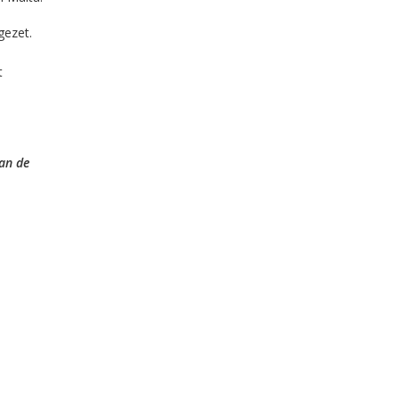
gezet.
t
t
van de