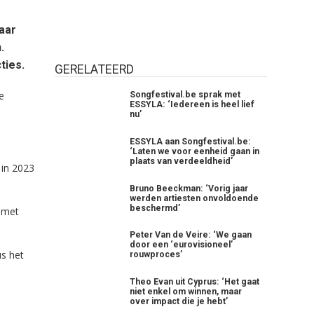
aar
.
ties.
GERELATEERD
e
Songfestival.be sprak met
ESSYLA: ‘Iedereen is heel lief
nu’
ESSYLA aan Songfestival.be:
‘Laten we voor eenheid gaan in
plaats van verdeeldheid’
 in 2023
Bruno Beeckman: ‘Vorig jaar
werden artiesten onvoldoende
beschermd’
 met
Peter Van de Veire: ‘We gaan
door een ‘eurovisioneel’
us het
rouwproces’
Theo Evan uit Cyprus: ‘Het gaat
niet enkel om winnen, maar
over impact die je hebt’