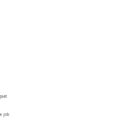
gaat
e job