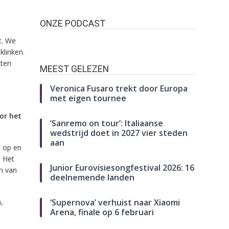
ONZE PODCAST
t
. We
klinken.
hten
MEEST GELEZEN
Veronica Fusaro trekt door Europa
met eigen tournee
or het
‘Sanremo on tour’: Italiaanse
wedstrijd doet in 2027 vier steden
aan
en op en
. Het
Junior Eurovisiesongfestival 2026: 16
n van
deelnemende landen
‘Supernova’ verhuist naar Xiaomi
,
Arena, finale op 6 februari