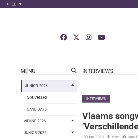
nl
fr
en
MENU
INTERVIEWS
JUNIOR 2026
NOUVELLES
INTERVIEWS
CANDIDATS
Vlaams songwr
VIENNE 2026
‘Verschillende 
JUNIOR 2025
23 Jan 2026
dsm
Jana 