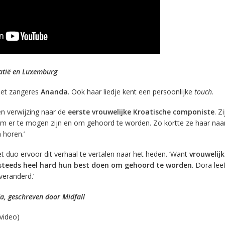
oatië en Luxemburg
met zangeres
Ananda
. Ook haar liedje kent een persoonlijke
touch
.
een verwijzing naar de
eerste vrouwelijke Kroatische componiste
. Z
m er te mogen zijn en om gehoord te worden. Zo kortte ze haar na
 horen.’
duo ervoor dit verhaal te vertalen naar het heden. ‘Want
vrouwelijk
steeds heel hard hun best doen om gehoord te worden
. Dora leef
veranderd.’
, geschreven door Midfall
video)