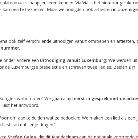
 en platenmaatschappijen leren kennen. Via/via is het hierdoor gelukt
e kampen te bezoeken. Maar we nodigden ook artiesten in onze
eige
.’
ierna ook zelf verschillende uitnodigen vanuit omroepen en artiesten,
alnummer
.
ke onder andere een
uitnodiging vanuit Luxemburg
: ‘We werden ui
r de Luxemburgse preselectie en schreven twee liedjes. Beiden zijn
 Songfestivalnummer? ‘We gaan altijd
eerst in gesprek met de artie
, luidt het antwoord.
foor
om aan te duiden wat ze bedoelen: ‘We maken een lied als een 
rtiest kan dat liedje dragen.’
twee
Stefan Galea
, die dit jaar deelnam aan de nationale voorronde i