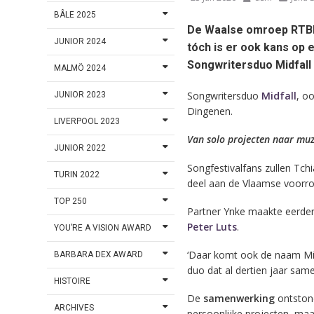
BÂLE 2025
De Waalse omroep RTBF 
JUNIOR 2024
tóch is er ook kans op 
Songwritersduo Midfall s
MALMÖ 2024
Songwritersduo
Midfall
, o
JUNIOR 2023
Dingenen.
LIVERPOOL 2023
Van solo projecten naar muz
JUNIOR 2022
Songfestivalfans zullen Tch
TURIN 2022
deel aan de Vlaamse voorr
TOP 250
Partner Ynke maakte eerder
Peter Luts
.
YOU’RE A VISION AWARD
‘Daar komt ook de naam Mid
BARBARA DEX AWARD
duo dat al dertien jaar same
HISTOIRE
De
samenwerking
ontstond
ARCHIVES
persoonlijke projecten, ma