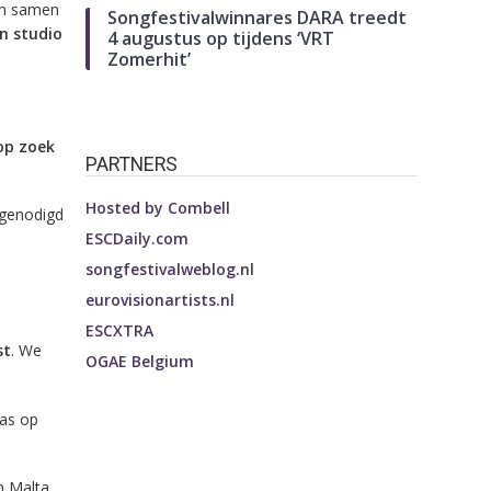
 om samen
Songfestivalwinnares DARA treedt
n studio
4 augustus op tijdens ‘VRT
Zomerhit’
op zoek
PARTNERS
Hosted by
Combell
tgenodigd
ESCDaily.com
songfestivalweblog.nl
eurovisionartists.nl
ESCXTRA
st
. We
OGAE Belgium
jas op
n Malta.