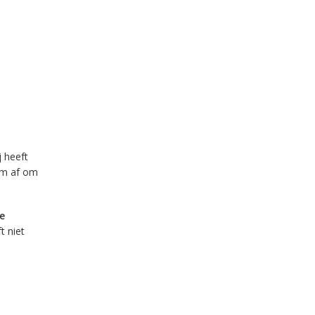
ij heeft
am af om
e
t niet