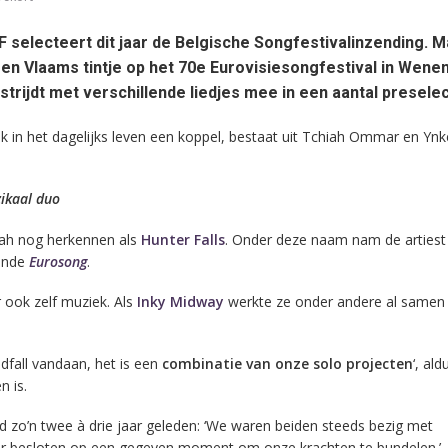
selecteert dit jaar de Belgische Songfestivalinzending. M
een Vlaams tintje op het 70e Eurovisiesongfestival in Wenen
trijdt met verschillende liedjes mee in een aantal preselec
ok in het dagelijks leven een koppel, bestaat uit Tchiah Ommar en Ynk
ikaal duo
iah nog herkennen als
Hunter Falls
. Onder deze naam nam de artiest
onde
Eurosong
.
 ook zelf muziek. Als
Inky Midway
werkte ze onder andere al samen
fall vandaan, het is een
combinatie van onze solo projecten
‘, ald
n is.
 zo’n twee à drie jaar geleden: ‘We waren beiden steeds bezig met
ar besloten op een gegeven moment om onze krachten te bundelen.’