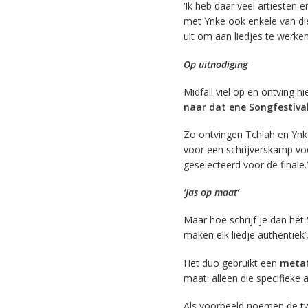
‘Ik heb daar veel artiesten
met Ynke ook enkele van di
uit om aan liedjes te werken
Op uitnodiging
Midfall viel op en ontving h
naar dat ene Songfestiv
Zo ontvingen Tchiah en Yn
voor een schrijverskamp voo
geselecteerd voor de finale.’
‘Jas op maat’
Maar hoe schrijf je dan hét
maken elk liedje authentiek’
Het duo gebruikt een
meta
maat: alleen die specifieke a
Als voorbeeld noemen de 