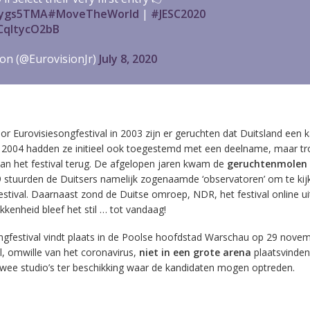
0ygs5TMA
#MoveTheWorld
|
#JESC2020
/CqltycO2bB
ion (@EurovisionJr)
July 8, 2020
nior Eurovisiesongfestival in 2003 zijn er geruchten dat Duitsland een 
n 2004 hadden ze initieel ook toegestemd met een deelname, maar tr
van het festival terug. De afgelopen jaren kwam de
geruchtenmolen
9 stuurden de Duitsers namelijk zogenaamde ‘observatoren’ om te ki
estival. Daarnaast zond de Duitse omroep, NDR, het festival online ui
kkenheid bleef het stil … tot vandaag!
ongfestival vindt plaats in de Poolse hoofdstad Warschau op 29 nove
val, omwille van het coronavirus,
niet in een grote arena
plaatsvinden
twee studio’s ter beschikking waar de kandidaten mogen optreden.