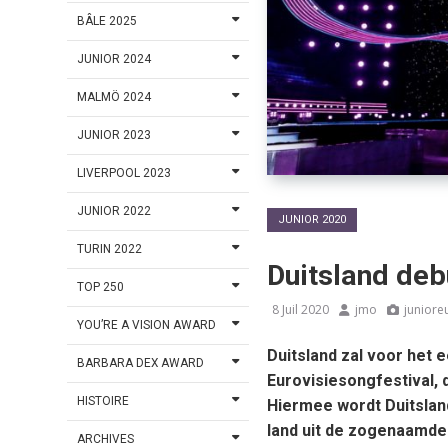
BÂLE 2025
JUNIOR 2024
MALMÖ 2024
JUNIOR 2023
LIVERPOOL 2023
JUNIOR 2022
JUNIOR 2020
TURIN 2022
Duitsland deb
TOP 250
8 Juil 2020
jmo
juniore
YOU’RE A VISION AWARD
Duitsland zal voor het 
BARBARA DEX AWARD
Eurovisiesongfestival, 
HISTOIRE
Hiermee wordt Duitsland
land uit de zogenaamd
ARCHIVES