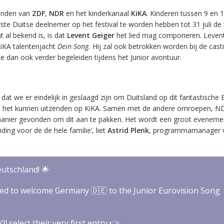
handen van
ZDF
,
NDR
en het kinderkanaal
KiKA
. Kinderen tussen 9 en 1
te Duitse deelnemer op het festival te worden hebben tot 31 juli de 
t al bekend is, is dat
Levent Geiger
het lied mag componeren. Levent
KiKA talentenjacht
Dein Song.
Hij zal ook betrokken worden bij de cast
 dan ook verder begeleiden tijdens het Junior avontuur.
dat we er eindelijk in geslaagd zijn om Duitsland op dit fantastische
t we het kunnen uitzenden op KiKA. Samen met de andere omroepen, N
anier gevonden om dit aan te pakken. Het wordt een groot eveneme
eiding voor de de hele familie’, liet
Astrid Plenk
, programmamanager v
utschland! 🌟
ted to welcome Germany 🇩🇪 to the Junior Eurovision Song
ll select their very first entry 👉