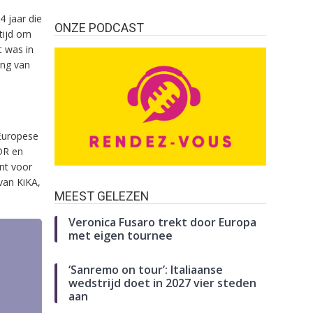
4 jaar die
ONZE PODCAST
tijd om
 was in
ing van
 Europese
DR en
nt voor
an KiKA,
MEEST GELEZEN
Veronica Fusaro trekt door Europa
met eigen tournee
‘Sanremo on tour’: Italiaanse
wedstrijd doet in 2027 vier steden
aan