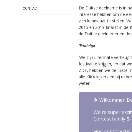
De Duitse deelname is in 
CONTACT
interesse hebben om de eers
zich kandidaat te stellen. Wa
2015 en 2019 finalist in de 
de Duitse deelnemer en deze
‘Eindelijk’
‘We zijn uitermate verheugd 
festival te krijgen, en da
ZDF, hebben we de juiste m
alle KiKA kijkers en bij uitbr
weten.
🌟 Wilkommen De
We're super exci
Contest family 🥳
Find out how they’