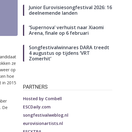
Junior Eurovisiesongfestival 2026: 16
deelnemende landen
‘Supernova’ verhuist naar Xiaomi
Arena, finale op 6 februari
Songfestivalwinnares DARA treedt
4 augustus op tijdens ‘VRT
kandidaat
Zomerhit’
okken ze
weer op
jken hoe
t in 2015
PARTNERS
Hosted by
Combell
mber
ESCDaily.com
. De
songfestivalweblog.nl
eurovisionartists.nl
ESCXTRA