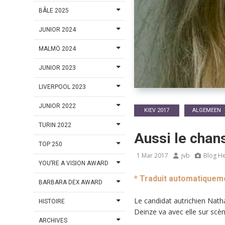
BÂLE 2025
JUNIOR 2024
MALMÖ 2024
JUNIOR 2023
LIVERPOOL 2023
JUNIOR 2022
KIEV 2017
ALGEMEEN
TURIN 2022
Aussi le chan
TOP 250
1 Mar 2017
jvb
Blog H
YOU’RE A VISION AWARD
* Traduit automatiquem
BARBARA DEX AWARD
Le candidat autrichien Natha
HISTOIRE
Deinze va avec elle sur sc
ARCHIVES