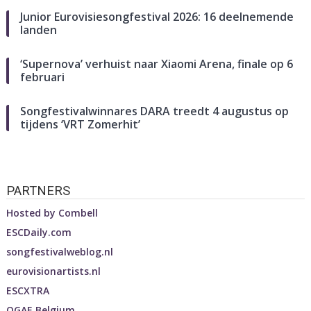
Junior Eurovisiesongfestival 2026: 16 deelnemende
landen
‘Supernova’ verhuist naar Xiaomi Arena, finale op 6
februari
Songfestivalwinnares DARA treedt 4 augustus op
tijdens ‘VRT Zomerhit’
PARTNERS
Hosted by
Combell
ESCDaily.com
songfestivalweblog.nl
eurovisionartists.nl
ESCXTRA
OGAE Belgium