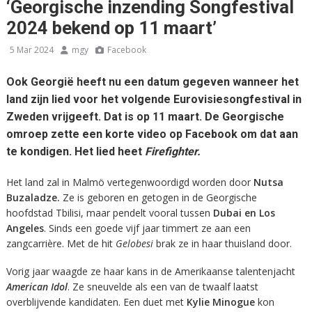
‘Georgische inzending Songfestival
2024 bekend op 11 maart’
5 Mar 2024
mgy
Facebook
Ook Georgië heeft nu een datum gegeven wanneer het
land zijn lied voor het volgende Eurovisiesongfestival in
Zweden vrijgeeft. Dat is op 11 maart. De Georgische
omroep zette een korte video op Facebook om dat aan
te kondigen. Het lied heet
Firefighter.
Het land zal in Malmö vertegenwoordigd worden door
Nutsa
Buzaladze.
Ze is geboren en getogen in de Georgische
hoofdstad Tbilisi, maar pendelt vooral tussen
Dubai en Los
Angeles
. Sinds een goede vijf jaar timmert ze aan een
zangcarrière. Met de hit
Gelobesi
brak ze in haar thuisland door.
Vorig jaar waagde ze haar kans in de Amerikaanse talentenjacht
American Idol
. Ze sneuvelde als een van de twaalf laatst
overblijvende kandidaten. Een duet met
Kylie Minogue
kon