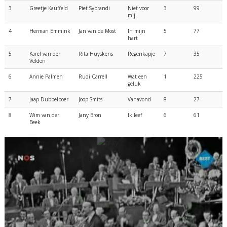
3
Greetje Kauffeld
Piet Sybrandi
Niet voor
3
99
mij
4
Herman Emmink
Jan van de Most
In mijn
5
77
hart
5
Karel van der
Rita Huyskens
Regenkapje
7
35
Velden
6
Annie Palmen
Rudi Carrell
Wat een
1
225
geluk
7
Jaap Dubbelboer
Joop Smits
Vanavond
8
27
8
Wim van der
Jany Bron
Ik leef
6
61
Beek