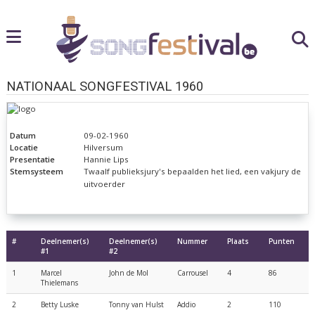
NATIONAAL SONGFESTIVAL 1960
Datum
09-02-1960
Locatie
Hilversum
Presentatie
Hannie Lips
Stemsysteem
Twaalf publieksjury's bepaalden het lied, een vakjury de
uitvoerder
#
Deelnemer(s)
Deelnemer(s)
Nummer
Plaats
Punten
#1
#2
1
Marcel
John de Mol
Carrousel
4
86
Thielemans
2
Betty Luske
Tonny van Hulst
Addio
2
110