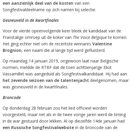
een aanzienlijk deel van de kosten
van een
Songfestivaldeelname op zich namen bij selectie.
Gesneuveld in de kwartfinales
Voor de vierde opeenvolgende keer bleek de kandidaat van de
Franstalige omroep uit de koker van
The Voice Belgique
te komen.
Het ging echter niet om de recentste winnares
Valentine
Brognion
, een naam die al lange tijd werd gefluisterd.
Op maandag 14 januari 2019, ongewoon laat naar Belgische
normen, meldde de RTBF dat de toen achttienjarige Eliot
Vassamillet was aangeduid als Songfestivalkandidaat. Hij had aan
het zevende seizoen van de talentenjacht
deelgenomen, maar
was gesneuveld in de kwartfinales.
Broncode
Op donderdag 28 februari zou het lied officieel worden
voorgesteld, maar net als in de twee vorige jaren werd de timing
in de war gestuurd door lekken. Al op diezelfde 14de januari had
een Russische Songfestivalwebsite
in de broncode van de