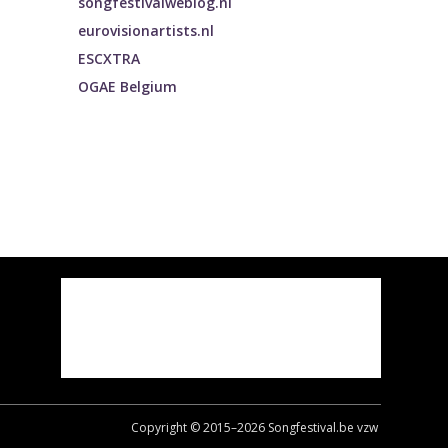
songfestivalweblog.nl
eurovisionartists.nl
ESCXTRA
OGAE Belgium
Copyright © 2015–
2026
Songfestival.be vzw