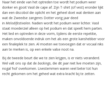
Naar het einde van het optreden toe wordt het podium weer
donker en gooit Vasil de cape af. Zijn T-shirt (of vest) eronder lijkt
dan een discobol die oplicht en het geheel doet wat denken aan
wat de Zweedse zangeres Dotter vorig jaar deed
in
Melodifestivalen
. Nadien wordt het podium weer lichter. Vasil
staat moederziel alleen op het podium en dat speelt hem parten.
Het lied en optreden in deze vorm, tijdens de eerste repetitie,
maken onvoldoende indruk om het als een grote kanshebber voor
een finaleplek te zien. Al moeten we toevoegen dat er vocaal niks
aan te merken is, op een enkele valse noot na.
Bij de tweede beurt die we te zien krijgen, is er niets veranderd.
Wel valt ons op dat de
backings
, die dit jaar niet live moeten zijn,
nogal ‘hol’ overkomen. Livestemmen waren veel beter tot hun
recht gekomen om het geheel wat extra kracht bij te zetten.