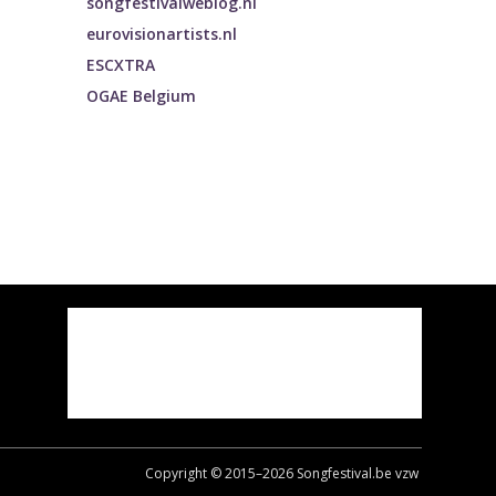
songfestivalweblog.nl
eurovisionartists.nl
ESCXTRA
OGAE Belgium
Copyright © 2015–
2026
Songfestival.be vzw