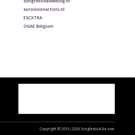
songfestivalweblog.nl
eurovisionartists.nl
ESCXTRA
OGAE Belgium
Copyright © 2015–
2026
Songfestival.be vzw