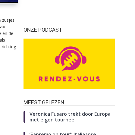
e zusjes
eau
ONZE PODCAST
e en de
als
richting
MEEST GELEZEN
Veronica Fusaro trekt door Europa
met eigen tournee
‘Sanremo on tour’: Italiaanse