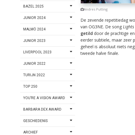
BAZEL 2025
Andres Putting
JUNIOR 2024
De zevende repetitiedag wor
van OG3NE. De song
Light
MALMÖ 2024
getild
door de prachtige en
eerder subtiele, maar zeer
JUNIOR 2023
geheel is absoluut niets n
LIVERPOOL 2023
tweede halve finale.
JUNIOR 2022
TURIJN 2022
TOP 250
YOU’RE A VISION AWARD
BARBARA DEX AWARD
GESCHIEDENIS
ARCHIEF