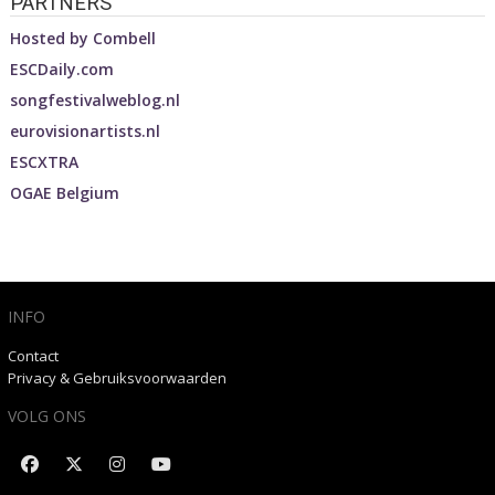
PARTNERS
Hosted by
Combell
ESCDaily.com
songfestivalweblog.nl
eurovisionartists.nl
ESCXTRA
OGAE Belgium
INFO
Contact
Privacy & Gebruiksvoorwaarden
VOLG ONS