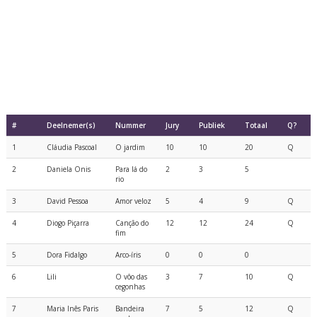
#
Deelnemer(s)
Nummer
Jury
Publiek
Totaal
Q?
1
Cláudia Pascoal
O jardim
10
10
20
Q
2
Daniela Onis
Para lá do
2
3
5
rio
3
David Pessoa
Amor veloz
5
4
9
Q
4
Diogo Piçarra
Canção do
12
12
24
Q
fim
5
Dora Fidalgo
Arco-íris
0
0
0
6
Lili
O vôo das
3
7
10
Q
cegonhas
7
Maria Inês Paris
Bandeira
7
5
12
Q