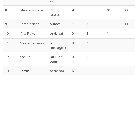
azul
8
Minnie & Rhayra
Patati
4
6
10
Q
patata
9
Peter Serrado
Sunset
1
8
9
Q
10
Rita Ruivo
Anda daí
0
1
1
11
Susana Travassos
A
8
0
8
mensageira
12
Sequin
All Over
0
0
0
Again
13
Tamin
Sobre nós
6
2
8