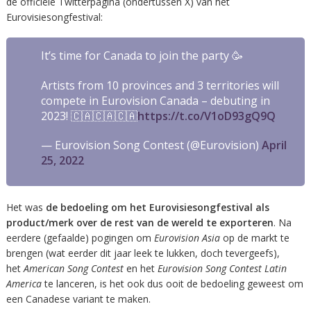
de officiële Twitterpagina (ondertussen X) van het
Eurovisiesongfestival:
It’s time for Canada to join the party 🥳
Artists from 10 provinces and 3 territories will
compete in Eurovision Canada – debuting in
2023! 🇨🇦🇨🇦🇨🇦
https://t.co/V1oD93gQ9Q
— Eurovision Song Contest (@Eurovision)
April
25, 2022
Het was
de bedoeling om het Eurovisiesongfestival als
product/merk over de rest van de wereld te exporteren
. Na
eerdere (gefaalde) pogingen om
Eurovision Asia
op de markt te
brengen (wat eerder dit jaar leek te lukken, doch tevergeefs),
het
American Song Contest
en het
Eurovision Song Contest Latin
America
te lanceren, is het ook dus ooit de bedoeling geweest om
een Canadese variant te maken.