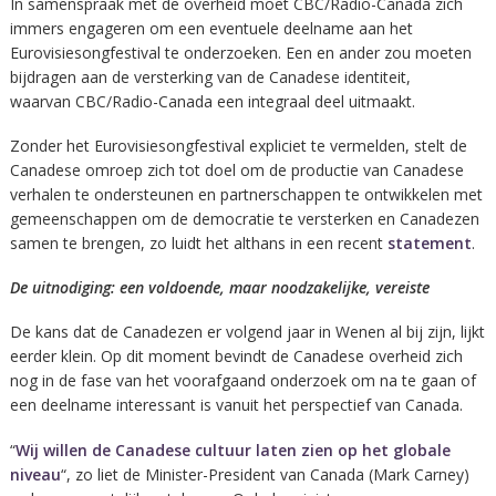
In samenspraak met de overheid moet CBC/Radio-Canada zich
immers engageren om een eventuele deelname aan het
Eurovisiesongfestival te onderzoeken. Een en ander zou moeten
bijdragen aan de versterking van de Canadese identiteit,
waarvan CBC/Radio-Canada een integraal deel uitmaakt.
Zonder het Eurovisiesongfestival expliciet te vermelden, stelt de
Canadese omroep zich tot doel om de productie van Canadese
verhalen te ondersteunen en partnerschappen te ontwikkelen met
gemeenschappen om de democratie te versterken en Canadezen
samen te brengen, zo luidt het althans in een recent
statement
.
De uitnodiging: een voldoende, maar noodzakelijke, vereiste
De kans dat de Canadezen er volgend jaar in Wenen al bij zijn, lijkt
eerder klein. Op dit moment bevindt de Canadese overheid zich
nog in de fase van het voorafgaand onderzoek om na te gaan of
een deelname interessant is vanuit het perspectief van Canada.
“
Wij willen de Canadese cultuur laten zien op het globale
niveau
“, zo liet de Minister-President van Canada (Mark Carney)