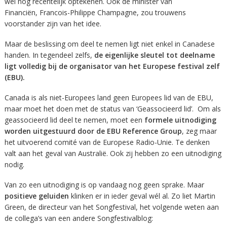
wel nog recentelijk optekenen. Ook de minister van
Financiën, Francois-Philippe Champagne, zou trouwens
voorstander zijn van het idee.
Maar de beslissing om deel te nemen ligt niet enkel in Canadese
handen. In tegendeel zelfs,
de eigenlijke sleutel tot deelname
ligt volledig bij de organisator van het Europese festival zelf
(EBU).
Canada is als niet-Europees land geen Europees lid van de EBU,
maar moet het doen met de status van ‘Geassocieerd lid’. Om als
geassocieerd lid deel te nemen, moet een
formele uitnodiging
worden uitgestuurd door de EBU Reference Group
, zeg maar
het uitvoerend comité van de Europese Radio-Unie. Te denken
valt aan het geval van Australië. Ook zij hebben zo een uitnodiging
nodig.
Van zo een uitnodiging is op vandaag nog geen sprake. Maar
positieve geluiden
klinken er in ieder geval wél al. Zo liet Martin
Green, de directeur van het Songfestival, het volgende weten aan
de collega’s van een andere Songfestivalblog: