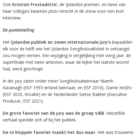
Ook
Kristrún Frostadóttir
, de IJslandse premier, en twee van
haar collega’s kwamen plots terecht in de show voor een kort
interview.
De puntentelling
Het
IJslandse publiek en zeven internationale jury’s
bepaalden
elk voor de helft wie het IJslandse Songfestivalticket in ontvangst
zou mogen nemen. Een wijziging in vergelijking met vorig jaar: de
superfinale met twee artiesten, waar de kijker het laatste woord
had, werd geschrapt.
In die jury zaten onder meer Songfestivalwinnaar Niamh
Kavanagh (ESF 1993 Ierland (winnaar, en ESF 2010), Damir Kedžo
(ESF 2020, Kroatië) en de Nederlander Sietse Bakker (Executive
Producer, ESF 2021).
De grote favoriet van de jury was de groep VÆB
. Hetzelfde
verhaal speelde zich af bij het publiek.
De te kloppen favoriet maakt het dus waar
. Het was trouwens