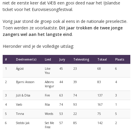
niet de eerste keer dat VÆB een gooi deed naar het IJslandse
ticket voor het Eurovisiesongfestival.
Vorig jaar stond de groep ook al eens in de nationale preselectie.
Toen werden ze voorlaatste.
Dit jaar trokken de twee jonge
zangers wel aan het langste eind
.
Hieronder vind je de volledige uitslag:
#
Deelnemer(s)
Lied
Jury
Televoting
Totaal
Plaats
1
Ágúst
Like
45
23
68
6
You
2
Bjarni Arason
Aðeins
44
39
83
4
lengur
3
Júlí & Dísa
Fire
63
74
137
3
4
Væb
Róa
74
93
167
1
5
Tinna
Words
53
22
75
5
6
Stebbi Jak
Set Me
57
85
142
2
Free