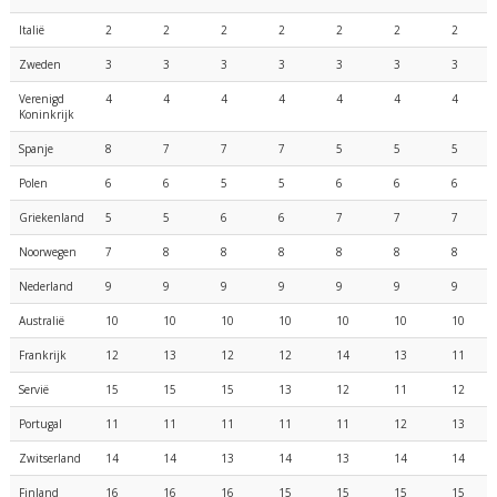
Italië
2
2
2
2
2
2
2
Zweden
3
3
3
3
3
3
3
Verenigd
4
4
4
4
4
4
4
Koninkrijk
Spanje
8
7
7
7
5
5
5
Polen
6
6
5
5
6
6
6
Griekenland
5
5
6
6
7
7
7
Noorwegen
7
8
8
8
8
8
8
Nederland
9
9
9
9
9
9
9
Australië
10
10
10
10
10
10
10
Frankrijk
12
13
12
12
14
13
11
Servië
15
15
15
13
12
11
12
Portugal
11
11
11
11
11
12
13
Zwitserland
14
14
13
14
13
14
14
Finland
16
16
16
15
15
15
15