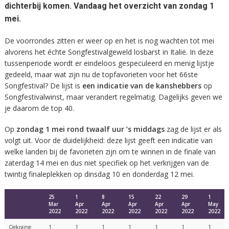
dichterbij komen. Vandaag het overzicht van zondag 1
mei.
De voorrondes zitten er weer op en het is nog wachten tot mei
alvorens het échte Songfestivalgeweld losbarst in Italië. In deze
tussenperiode wordt er eindeloos gespeculeerd en menig lijstje
gedeeld, maar wat zijn nu de topfavorieten voor het 66ste
Songfestival? De lijst is
een indicatie van de kanshebbers
op
Songfestivalwinst, maar verandert regelmatig. Dagelijks geven we
je daarom de top 40.
Op
zondag 1 mei rond twaalf uur ’s middags
zag de lijst er als
volgt uit. Voor de duidelijkheid: deze lijst geeft een indicatie van
welke landen bij de favorieten zijn om te winnen in de finale van
zaterdag 14 mei en dus niet specifiek op het verkrijgen van de
twintig finaleplekken op dinsdag 10 en donderdag 12 mei.
25
1
8
15
22
29
1
Mar
Apr
Apr
Apr
Apr
Apr
May
2022
2022
2022
2022
2022
2022
2022
Oekraïne
1
1
1
1
1
1
1