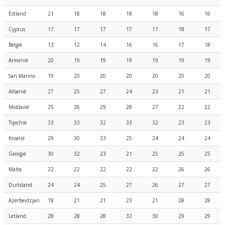
Estland
21
18
18
18
18
16
16
Cyprus
17
17
17
17
17
18
17
België
13
12
14
16
16
17
18
Armenië
20
19
19
19
19
19
19
San Marino
19
20
20
20
20
20
20
Albanië
27
25
27
24
23
21
21
Moldavië
25
26
29
28
27
22
22
Tsjechië
33
33
32
33
32
23
23
Kroatië
29
30
33
25
24
24
24
Georgië
30
32
23
21
25
25
25
Malta
22
22
22
22
22
26
26
Duitsland
24
24
25
27
26
27
27
Azerbeidzjan
18
21
21
23
21
28
28
Letland
28
28
28
32
30
29
29