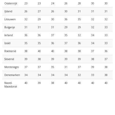
Oostenrijk
23
23
24
26
28
30
30
IJsland
26
27
26
30
31
31
31
Litouwen
32
29
30
36
35
32
32
Bulgarije
31
31
31
29
29
32
33
Ierland
36
36
37
35
32
34
33
Israël
35
35
36
37
36
34
33
Roemenië
38
40
40
38
38
37
36
Slovenië
39
38
39
39
39
38
37
Montenegro
37
37
35
31
37
39
38
Denemarken
34
34
34
34
32
33
38
Noord-
40
39
38
40
40
40
40
Macedonië