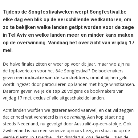
Tijdens de Songfestivalweken werpt Songfestival.be
elke dag een blik op de verschillende wedkantoren, om
zo te bekijken welke landen getipt worden voor de zege
in Tel Aviv en welke landen meer en minder kans maken
op de overwinning. Vandaag het
overzicht van vrijdag 17
mei
.
De halve finales zitten er weer op voor dit jaar, maar wie zijn nu
de topfavorieten voor het 64e Songfestival? De bookmakers
geven
een indicatie van de kanshebbers
, omdat bij hen geld
wordt ingezet door particulieren op landen met hoge winstkansen.
Daarom geven we je
de top 26
volgens de bookmakers van
vrijdag 17 mei, exclusief alle uitgeschakelde landen.
Acht landen wuifden we gisterenavond vaarwel, en dat wil zeggen
dat er heel wat veranderd is in de
ranking
. Aan kop staat nog
steeds Nederland, nu gevolgd door Australië-op-een-stokje. Ook
Zwitserland is aan een serieuze opmars bezig en staat nu op de
vierde plaats. In Tsjechië – dat dinsdag al kwalifieerde – zien de