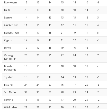
Noorwegen
13
13
14
15
14
10
4
Malta
7
10
10
10
10
11
-1
Spanje
14
14
13
13
15
12
3
Griekenland
11
11
11
12
11
13
-2
Denemarken
17
17
15
21
19
14
5
Cyprus
12
12
12
11
12
15
-3
Servië
19
19
18
19
16
16
-
Verenigd
26
26
25
22
24
17
7
Koninkrijk
Noord-
15
15
16
18
18
18
-
Macedonië
Tsjechië
16
16
17
14
13
19
-6
Estland
24
24
27
16
17
20
-3
San Marino
39
36
32
28
23
21
2
Slovenië
18
18
20
17
20
22
-2
Wit-Rusland
21
22
22
20
21
23
-2