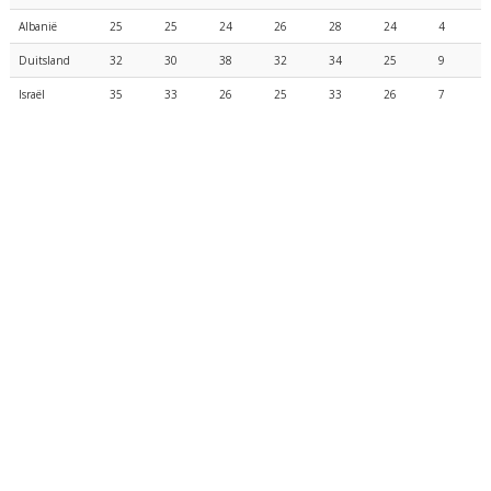
Albanië
25
25
24
26
28
24
4
Duitsland
32
30
38
32
34
25
9
Israël
35
33
26
25
33
26
7