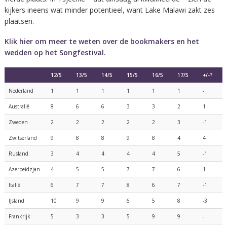
kijkers ineens wat minder potentieel, want Lake Malawi zakt zes
plaatsen.
Klik hier om meer te weten over de bookmakers en het
wedden op het Songfestival.
12/5
13/5
14/5
15/5
16/5
17/5
+/-?
Nederland
1
1
1
1
1
1
-
Australië
8
6
6
3
3
2
1
Zweden
2
2
2
2
2
3
-1
Zwitserland
9
8
8
9
8
4
4
Rusland
3
4
4
4
4
5
-1
Azerbeidzjan
4
5
5
7
7
6
1
Italië
6
7
7
8
6
7
-1
IJsland
10
9
9
6
5
8
-3
Frankrijk
5
3
3
5
9
9
-