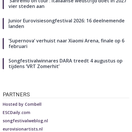
‘Sanremo on tour’: Italiaanse wedstrijd doet in 2027
vier steden aan
Junior Eurovisiesongfestival 2026: 16 deelnemende
landen
‘Supernova’ verhuist naar Xiaomi Arena, finale op 6
februari
Songfestivalwinnares DARA treedt 4 augustus op
tijdens ‘VRT Zomerhit’
PARTNERS
Hosted by
Combell
ESCDaily.com
songfestivalweblog.nl
eurovisionartists.nl