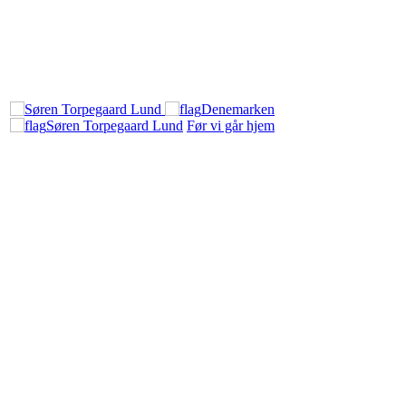
Denemarken
Søren Torpegaard Lund
Før vi går hjem