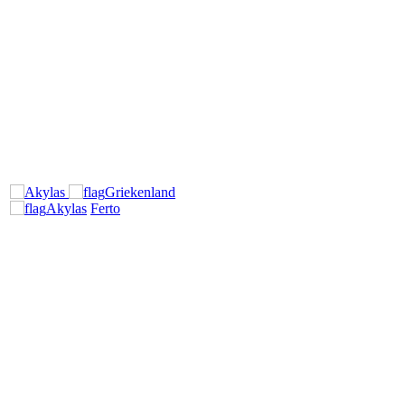
Griekenland
Akylas
Ferto