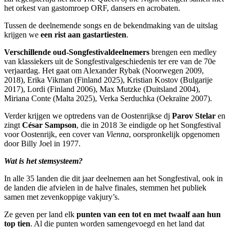
het orkest van gastomroep ORF, dansers en acrobaten.
Tussen de deelnemende songs en de bekendmaking van de uitslag
krijgen we
een rist aan gastartiesten
.
Verschillende oud-Songfestivaldeelnemers
brengen een medley
van klassiekers uit de Songfestivalgeschiedenis ter ere van de 70e
verjaardag. Het gaat om Alexander Rybak (Noorwegen 2009,
2018), Erika Vikman (Finland 2025), Kristian Kostov (Bulgarije
2017), Lordi (Finland 2006), Max Mutzke (Duitsland 2004),
Miriana Conte (Malta 2025), Verka Serduchka (Oekraïne 2007).
Verder krijgen we optredens van de Oostenrijkse dj
Parov Stelar
en
zingt
César Sampson
, die in 2018 3e eindigde op het Songfestival
voor Oostenrijk, een cover van
Vienna
, oorspronkelijk opgenomen
door Billy Joel in 1977.
Wat is het stemsysteem?
In alle 35 landen die dit jaar deelnemen aan het Songfestival, ook in
de landen die afvielen in de halve finales, stemmen het publiek
samen met zevenkoppige vakjury’s.
Ze geven per land elk
punten van een tot en met twaalf aan hun
top tien
. Al die punten worden samengevoegd en het land dat