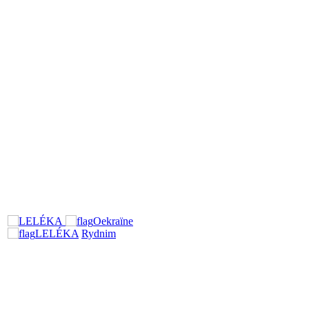
Oekraïne
LELÉKA
Rydnim