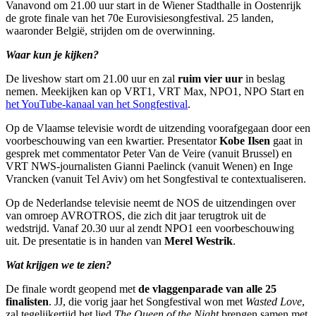
Vanavond om 21.00 uur start in de Wiener Stadthalle in Oostenrijk
de grote finale van het 70e Eurovisiesongfestival. 25 landen,
waaronder België, strijden om de overwinning.
Waar kun je kijken?
De liveshow start om 21.00 uur en zal
ruim
vier uur
in beslag
nemen. Meekijken kan op VRT1, VRT Max, NPO1, NPO Start en
het YouTube-kanaal van het Songfestival
.
Op de Vlaamse televisie wordt de uitzending voorafgegaan door een
voorbeschouwing van een kwartier. Presentator
Kobe Ilsen
gaat in
gesprek met commentator Peter Van de Veire (vanuit Brussel) en
VRT NWS-journalisten Gianni Paelinck (vanuit Wenen) en Inge
Vrancken (vanuit Tel Aviv) om het Songfestival te contextualiseren.
Op de Nederlandse televisie neemt de NOS de uitzendingen over
van omroep AVROTROS, die zich dit jaar terugtrok uit de
wedstrijd. Vanaf 20.30 uur al zendt NPO1 een voorbeschouwing
uit. De presentatie is in handen van
Merel Westrik
.
Wat krijgen we te zien?
De finale wordt geopend met
de vlaggenparade van alle 25
finalisten
. JJ, die vorig jaar het Songfestival won met
Wasted Love
,
zal tegelijkertijd het lied
The Queen of the Night
brengen samen met