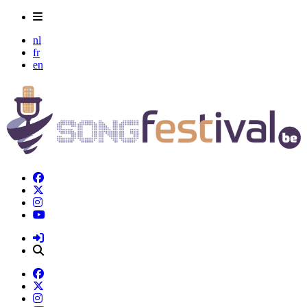
nl
fr
en