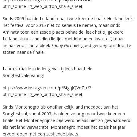
utm_source=ig_web_button_share_sheet
Sinds 2009 haalde Letland maar twee keer de finale. Het land leek
het festival voor 2015 niet zo serieus te nemen, maar sinds
Aminata toen een zesde plaats behaalde, leek het tij gekeerd.
Letland stuurt sindsdien liedjes met inhoud en kwaliteit, maar
helaas voor Laura bleek
Funny
Girl
niet goed genoeg om door te
stoten naar de finale.
Laura straalde in ieder geval tijdens haar hele
Songfestivalervaring!
https://www.instagram.com/p/BigqJQVnZ_r/?
utm_source=ig_web_button_share_sheet
Sinds Montenegro als onafhankelijk land meedoet aan het
Songfestival, vanaf 2007, haalden ze nog maar twee keer een
finale. Het Montenegrijnse
Inje
werd helaas niet zo gewaardeerd
als het land verwachtte. Montenegro moest het zoals het jaar
ervoor doen met een zestiende plaats.