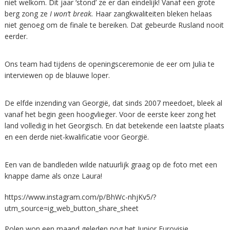
niet welkom. Dit jaar ‘stond’ ze er dan eindelijk! Vanaf een grote
berg zong ze
I won’t break.
Haar zangkwaliteiten bleken helaas
niet genoeg om de finale te bereiken. Dat gebeurde Rusland nooit
eerder.
Ons team had tijdens de openingsceremonie de eer om Julia te
interviewen op de blauwe loper.
De elfde inzending van Georgië, dat sinds 2007 meedoet, bleek al
vanaf het begin geen hoogvlieger. Voor de eerste keer zong het
land volledig in het Georgisch. En dat betekende een laatste plaats
en een derde niet-kwalificatie voor Georgië.
Een van de bandleden wilde natuurlijk graag op de foto met een
knappe dame als onze Laura!
https://www.instagram.com/p/BhWc-nhjKv5/?
utm_source=ig_web_button_share_sheet
Polen won een maand geleden nog het Junior Eurovisie