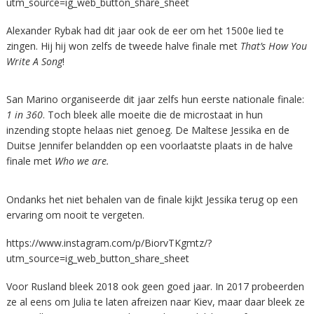
utm_source=ig_web_button_share_sheet
Alexander Rybak had dit jaar ook de eer om het 1500e lied te
zingen. Hij hij won zelfs de tweede halve finale met
That’s How You
Write A Song
!
San Marino organiseerde dit jaar zelfs hun eerste nationale finale:
1 in 360
. Toch bleek alle moeite die de microstaat in hun
inzending stopte helaas niet genoeg. De Maltese Jessika en de
Duitse Jennifer belandden op een voorlaatste plaats in de halve
finale met
Who we are.
Ondanks het niet behalen van de finale kijkt Jessika terug op een
ervaring om nooit te vergeten.
https://www.instagram.com/p/BiorvTKgmtz/?
utm_source=ig_web_button_share_sheet
Voor Rusland bleek 2018 ook geen goed jaar. In 2017 probeerden
ze al eens om Julia te laten afreizen naar Kiev, maar daar bleek ze