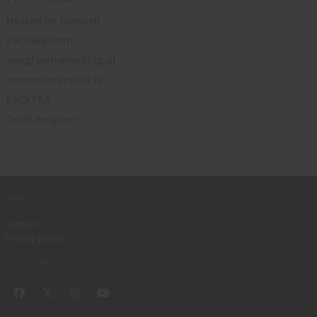
Hosted by
Combell
ESCDaily.com
songfestivalweblog.nl
eurovisionartists.nl
ESCXTRA
OGAE Belgium
INFO
Contact
Privacy policy
FOLLOW US