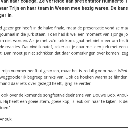
 van haar collega. Ze vertelde aan presentator Humberto T
 waar Trijn en haar team in Wenen mee bezig waren. De kan
er in.
ed gezongen heeft in de halve finale, maar de presentatie vond ze maa
et journaal in die jurk staan. Toen had ik wel een moment van sjonge j
‘m niet worden. Als je met zo’n jurk komt gaat het niet meer om het l
e reacties. Dat vind ik naïef, zeker als je daar met een jurk met een 
t. Dan moet je niet schrikken dat daar opmerkingen over komen’, zeg
tje mijn nummer heeft uitgekozen, maar het is zo lullig voor haar.
What 
weggooide? Ik begreep er niks van. Ook de hoeken waarin ze filmden
mand daar iets over gezegd heeft’, ging ze verder.
rek ook over de komende songfestivaldeelname van Douwe Bob. Anouk:
Hij heeft een goeie stem, goeie kop, is leuk om naar te kijken. Ik de
doen.’
 Anouk: