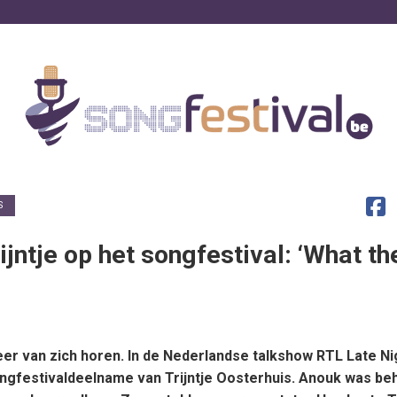
S
jntje op het songfestival: ‘What th
er van zich horen. In de Nederlandse talkshow RTL Late Ni
ongfestivaldeelname van Trijntje Oosterhuis. Anouk was beh