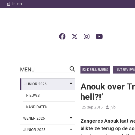
nl
fr
en
MENU
EX-DEELNEMERS
INTERVIEW
Anouk over Tri
JUNIOR 2026
hell?!’
NIEUWS
25 sep 2015
jvb
KANDIDATEN
WENEN 2026
Zangeres Anouk laat we
blikte ze terug op de s
JUNIOR 2025