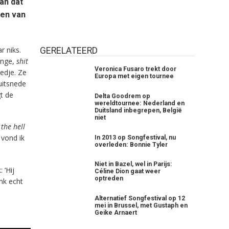
an dat
sen van
r niks.
GERELATEERD
onge,
shit
Veronica Fusaro trekt door
iedje. Ze
Europa met eigen tournee
uitsnede
t de
Delta Goodrem op
wereldtournee: Nederland en
Duitsland inbegrepen, België
niet
the hell
 vond ik
In 2013 op Songfestival, nu
overleden: Bonnie Tyler
Niet in Bazel, wel in Parijs:
 ‘Hij
Céline Dion gaat weer
optreden
nk echt
Alternatief Songfestival op 12
mei in Brussel, met Gustaph en
Geike Arnaert