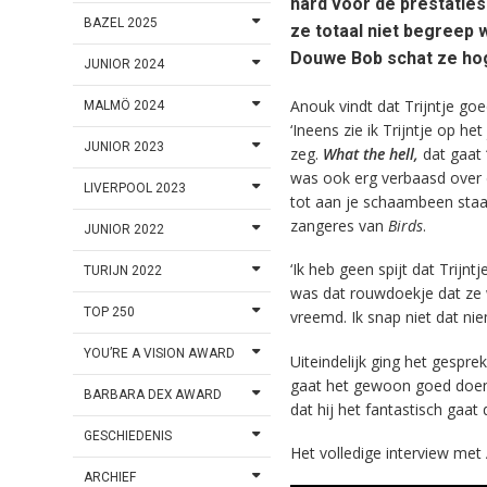
hard voor de prestaties
BAZEL 2025
ze totaal niet begreep
Douwe Bob schat ze hog
JUNIOR 2024
Anouk vindt dat Trijntje go
MALMÖ 2024
‘Ineens zie ik Trijntje op h
JUNIOR 2023
zeg.
What the hell,
dat gaat 
was ook erg verbaasd over d
LIVERPOOL 2023
tot aan je schaambeen staa
zangeres van
Birds
.
JUNIOR 2022
‘Ik heb geen spijt dat Trijn
TURIJN 2022
was dat rouwdoekje dat ze 
TOP 250
vreemd. Ik snap niet dat nie
YOU’RE A VISION AWARD
Uiteindelijk ging het gesp
gaat het gewoon goed doen. 
BARBARA DEX AWARD
dat hij het fantastisch gaat 
GESCHIEDENIS
Het volledige interview met
ARCHIEF