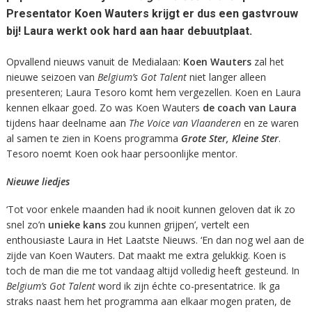
Presentator Koen Wauters krijgt er dus een gastvrouw
bij! Laura werkt ook hard aan haar debuutplaat.
Opvallend nieuws vanuit de Medialaan:
Koen Wauters
zal het
nieuwe seizoen van
Belgium’s Got Talent
niet langer alleen
presenteren; Laura Tesoro komt hem vergezellen. Koen en Laura
kennen elkaar goed. Zo was Koen Wauters
de coach van Laura
tijdens haar deelname aan
The Voice van Vlaanderen
en ze waren
al samen te zien in Koens programma
Grote Ster, Kleine Ster
.
Tesoro noemt Koen ook haar persoonlijke mentor.
Nieuwe liedjes
‘Tot voor enkele maanden had ik nooit kunnen geloven dat ik zo
snel zo’n
unieke kans
zou kunnen grijpen’, vertelt een
enthousiaste Laura in Het Laatste Nieuws. ‘En dan nog wel aan de
zijde van Koen Wauters. Dat maakt me extra gelukkig. Koen is
toch de man die me tot vandaag altijd volledig heeft gesteund. In
Belgium’s Got Talent
word ik zijn échte co-presentatrice. Ik ga
straks naast hem het programma aan elkaar mogen praten, de