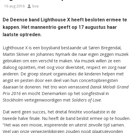
16 aug 2016
bva
De Deense band Lighthouse X heeft besloten ermee te
kappen. Het mannentrio geeft op 17 augustus haar
laatste optreden.
Lighthouse X is een boysband bestaande uit Søren Bregendal,
Martin Skriver en Johannes Nymark die naar eigen zeggen muziek
gebruiken om een verschil te maken. Via muziek willen ze een
dialoog opzetten, met oog voor diversiteit, respect en zorg naar
anderen. De groep steunt organisaties die kinderen helpen met
angst en pesten door een deel van hun concertopbrengsten
daaraan te doneren. Het trio won verrassend
Dansk Melodi Grand
Prix 2016
en mocht Denemarken op het songfestival in
Stockholm vertegenwoordigen met
Soldiers of Love
.
Dat werd geen succes, het drietal finishte voorlaatste in de
tweede halve finale. Nu heeft de band beslist ermee op te houden.
“Het was een mooie, inspirerende en uiterst zinvolle tijd samen.
Veel van onze verwezenlijkingen zouden nooit plaatsgevonden