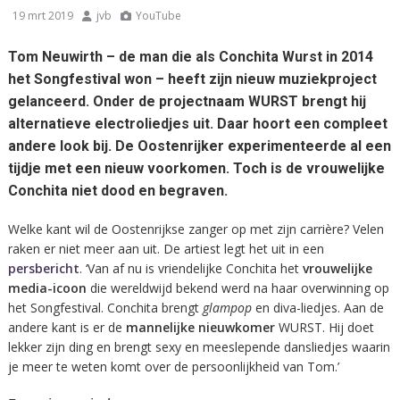
19 mrt 2019
jvb
YouTube
Tom Neuwirth – de man die als Conchita Wurst in 2014
het Songfestival won – heeft zijn nieuw muziekproject
gelanceerd. Onder de projectnaam WURST brengt hij
alternatieve electroliedjes uit. Daar hoort een compleet
andere look bij. De Oostenrijker experimenteerde al een
tijdje met een nieuw voorkomen. Toch is de vrouwelijke
Conchita niet dood en begraven.
Welke kant wil de Oostenrijkse zanger op met zijn carrière? Velen
raken er niet meer aan uit. De artiest legt het uit in een
persbericht
. ‘Van af nu is vriendelijke Conchita het
vrouwelijke
media-icoon
die wereldwijd bekend werd na haar overwinning op
het Songfestival. Conchita brengt
glampop
en diva-liedjes. Aan de
andere kant is er de
mannelijke nieuwkomer
WURST. Hij doet
lekker zijn ding en brengt sexy en meeslepende dansliedjes waarin
je meer te weten komt over de persoonlijkheid van Tom.’