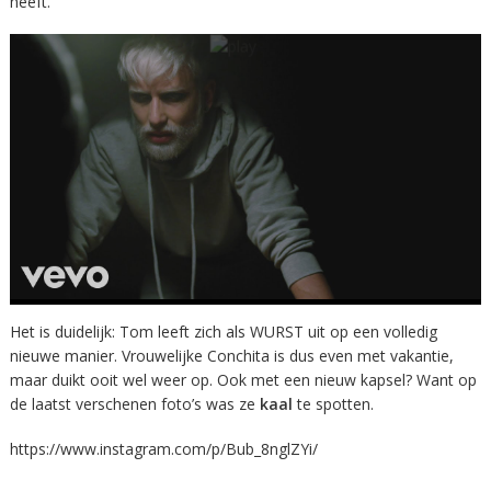
heeft.
Het is duidelijk: Tom leeft zich als WURST uit op een volledig
nieuwe manier. Vrouwelijke Conchita is dus even met vakantie,
maar duikt ooit wel weer op. Ook met een nieuw kapsel? Want op
de laatst verschenen foto’s was ze
kaal
te spotten.
https://www.instagram.com/p/Bub_8nglZYi/