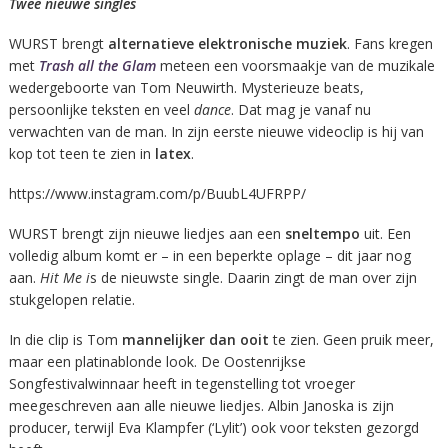
Twee nieuwe singles
WURST brengt
alternatieve elektronische muziek
. Fans kregen
met
Trash all the Glam
meteen een voorsmaakje van de muzikale
wedergeboorte van Tom Neuwirth. Mysterieuze beats,
persoonlijke teksten en veel
dance
. Dat mag je vanaf nu
verwachten van de man. In zijn eerste nieuwe videoclip is hij van
kop tot teen te zien in
latex
.
https://www.instagram.com/p/BuubL4UFRPP/
WURST brengt zijn nieuwe liedjes aan een
sneltempo
uit. Een
volledig album komt er – in een beperkte oplage – dit jaar nog
aan.
Hit Me i
s de nieuwste single. Daarin zingt de man over zijn
stukgelopen relatie.
In die clip is Tom
mannelijker dan ooit
te zien. Geen pruik meer,
maar een platinablonde look. De Oostenrijkse
Songfestivalwinnaar heeft in tegenstelling tot vroeger
meegeschreven aan alle nieuwe liedjes. Albin Janoska is zijn
producer, terwijl Eva Klampfer (‘Lylit’) ook voor teksten gezorgd