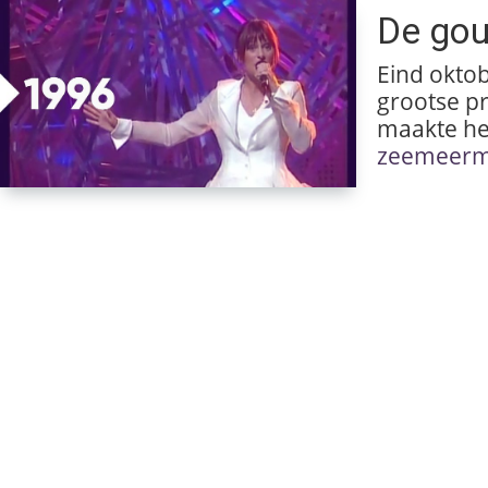
De gou
Eind okto
grootse p
maakte he
zeemeermi