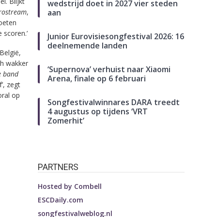
i. Blijkt
wedstrijd doet in 2027 vier steden
rostream
,
aan
moeten
 scoren.’
Junior Eurovisiesongfestival 2026: 16
deelnemende landen
België,
ch wakker
‘Supernova’ verhuist naar Xiaomi
e band
Arena, finale op 6 februari
’, zegt
oral op
Songfestivalwinnares DARA treedt
4 augustus op tijdens ‘VRT
Zomerhit’
PARTNERS
Hosted by
Combell
ESCDaily.com
songfestivalweblog.nl