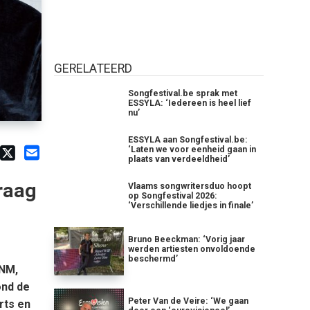
GERELATEERD
Songfestival.be sprak met
ESSYLA: ‘Iedereen is heel lief
nu’
ESSYLA aan Songfestival.be:
‘Laten we voor eenheid gaan in
plaats van verdeeldheid’
raag
Vlaams songwritersduo hoopt
op Songfestival 2026:
‘Verschillende liedjes in finale’
Bruno Beeckman: ‘Vorig jaar
werden artiesten onvoldoende
beschermd’
NM,
ond de
Peter Van de Veire: ‘We gaan
rts en