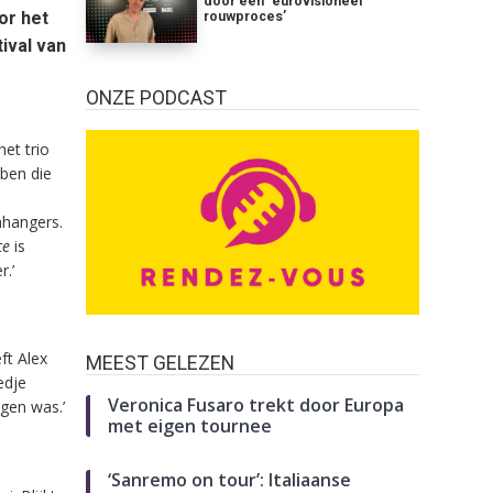
door een ‘eurovisioneel’
or het
rouwproces’
ival van
ONZE PODCAST
et trio
ben die
nhangers.
ce
is
r.’
ft Alex
MEEST GELEZEN
edje
Veronica Fusaro trekt door Europa
gen was.’
met eigen tournee
‘Sanremo on tour’: Italiaanse