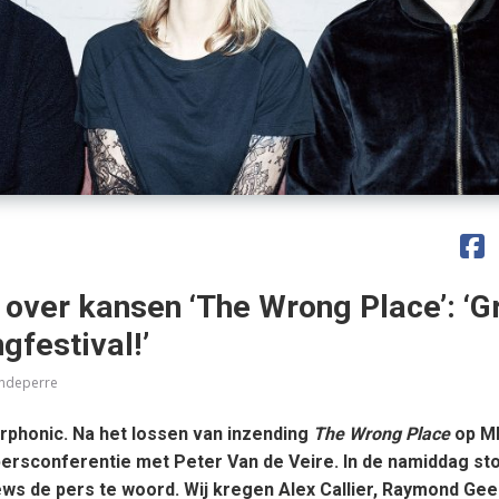
over kansen ‘The Wrong Place’: ‘G
ngfestival!’
andeperre
phonic. Na het lossen van inzending
The Wrong Place
op M
persconferentie met Peter Van de Veire. In de namiddag st
ews de pers te woord. Wij kregen Alex Callier, Raymond Gee