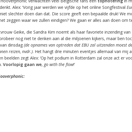
 Hooverphonic verwachten veel Belgische fans een
topnotering
in me
enkt. Alex: ‘Vorig jaar werden we vijfde op het online Songfestival
Eu
niet slechter doen dan dat. Die score geeft een bepaalde druk! We 
het zeggen waar we zullen eindigen? We gaan er alles aan doen om te
ntvrouw Geike, die Sandra Kim noemt als haar favoriete inzending van 
k probeer nog niet te denken aan al die miljoenen kijkers, maar ben to
 van dinsdag
(de opnames van
optreden dat EBU zal uitzenden moest d
nen reizen, nvdr.)
. Het hangt drie minuten eventjes allemaal van mij af
 beelden zegt Alex: ‘Op het podium in Rotterdam zal onze act er vo
n.
Voorlopig gaan we
,
go with the flow
!’
Hooverphonic: