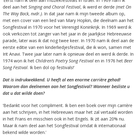
‘Eerst nam ik deel aan muziekfestivals in Israël. In 1969 nam ik
deel aan het
Singing and Choral Festival
, ik werd er derde
(met On
The Way Back, nvdr.)
. In dat jaar nam ik mijn tweede album op,
met een cover van een lied van Mary Hopkin, die deelnam aan het
Songfestival in 1970 voor het Verenigd Koninkrijk. In 1969 werd ik
ook verkozen tot zanger van het jaar in de jaarlijkse Hebreeuwse
parade, later was ik dat nog twee keer. In 1970 nam ik deel aan de
eerste editie van een kinderliedjesfestival, die ik won, samen met
Irit Anavi. Twee jaar later nam ik opnieuw deel en werd ik derde. In
1974 won ik het
Children’s Poetry Song Festival
en in 1976 het
Beer
Song Festival
. Ik ben dol op festivals!’
Dat is indrukwekkend. U heeft al een enorme carrière gehad!
Waarom dan deelnemen aan het Songfestival? Wanneer besliste u
dat u dat wilde doen?
‘Bedankt voor het compliment. Ik ben een boek over mijn carrière
aan het schrijven, in het Hebreeuws maar het zal vertaald worden
in het Frans en misschien ook in het Engels. Ik zit aan 20% nu.
Maar ik nam deel aan het Songfestival omdat ik internationaal
bekend wilde worden.’