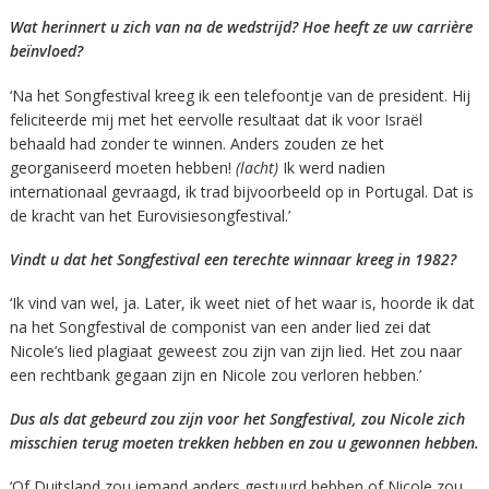
Wat herinnert u zich van na de wedstrijd? Hoe heeft ze uw carrière
beïnvloed?
‘Na het Songfestival kreeg ik een telefoontje van de president. Hij
feliciteerde mij met het eervolle resultaat dat ik voor Israël
behaald had zonder te winnen. Anders zouden ze het
georganiseerd moeten hebben!
(lacht)
Ik werd nadien
internationaal gevraagd, ik trad bijvoorbeeld op in Portugal. Dat is
de kracht van het Eurovisiesongfestival.’
Vindt u dat het Songfestival een terechte winnaar kreeg in 1982?
‘Ik vind van wel, ja. Later, ik weet niet of het waar is, hoorde ik dat
na het Songfestival de componist van een ander lied zei dat
Nicole’s lied plagiaat geweest zou zijn van zijn lied. Het zou naar
een rechtbank gegaan zijn en Nicole zou verloren hebben.’
Dus als dat gebeurd zou zijn voor het Songfestival, zou Nicole zich
misschien terug moeten trekken hebben en zou u gewonnen hebben.
‘Of Duitsland zou iemand anders gestuurd hebben of Nicole zou