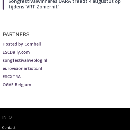
Songfestivalwinnares DARA treedt 4 augustus op
tijdens ‘VRT Zomerhit’
PARTNERS
Hosted by
Combell
ESCDaily.com
songfestivalweblog.nl
eurovisionartists.nl
ESCXTRA
OGAE Belgium
INFO
Contact