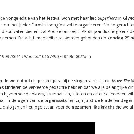
de vorige editie van het festival won met haar lied
Superhero
in Gliwic
 om het Junior Eurovisiesongfestival te organiseren. Na de geruchte
nd zou willen dienen, zal Poolse omroep TVP dit jaar dus nog eens d
ch nemen. De achttiende editie zal worden gehouden op
zondag 29 
/19937361199/posts/10157490708496200/?d=n
tende
wereldbol
die perfect past bij de slogan van dit jaar:
Move The W
als kinderen de verkeerde gedachte hebben dat we alle belangrijke din
 bijvoorbeeld dokters, astronauten, atleten en acteurs. Iedereen wil
aar
in de ogen van de organisatoren zijn juist de kinderen degen
 De slogan en het logo staan voor de
gezamenlijke kracht
die we al