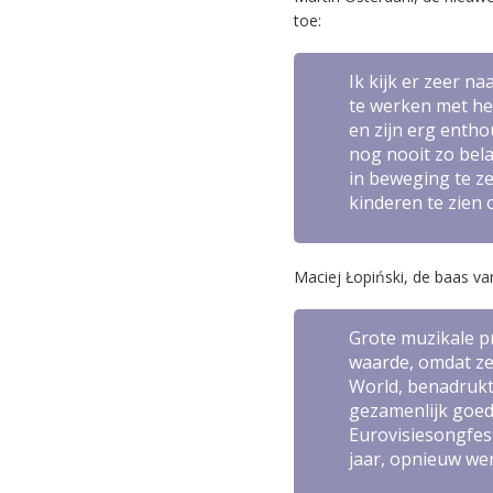
toe:
Ik kijk er zeer n
te werken met het
en zijn erg entho
nog nooit zo bel
in beweging te ze
kinderen te zien o
Maciej Łopiński, de baas v
Grote muzikale pr
waarde, omdat ze
World
, benadrukt
gezamenlijk goed 
Eurovisiesongfesti
jaar, opnieuw wer