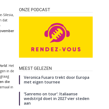
ONZE PODCAST
e-Silesia,
n dat
e
november
orld
. Het
MEEST GELEZEN
gen in de
 graag
Veronica Fusaro trekt door Europa
en die
met eigen tournee
lemaal in
‘Sanremo on tour’: Italiaanse
wedstrijd doet in 2027 vier steden
aan