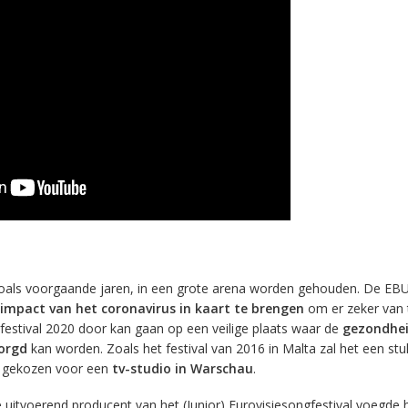
 zoals voorgaande jaren, in een grote arena worden gehouden. De EB
impact van het coronavirus in kaart te brengen
om er zeker van t
gfestival 2020 door kan gaan op een veilige plaats waar de
gezondhei
orgd
kan worden. Zoals het festival van 2016 in Malta zal het een stuk
 gekozen voor een
tv-studio in Warschau
.
 uitvoerend producent van het (Junior) Eurovisiesongfestival voegde 