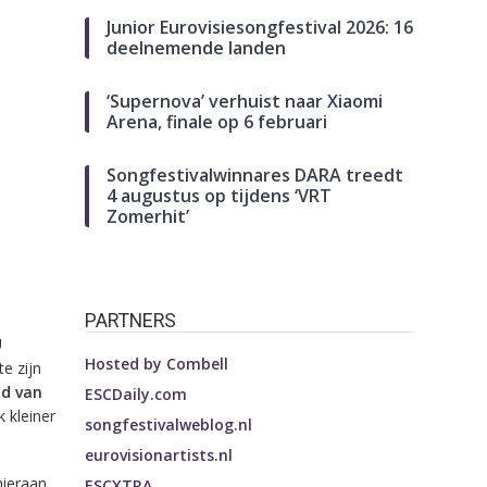
Junior Eurovisiesongfestival 2026: 16
deelnemende landen
‘Supernova’ verhuist naar Xiaomi
Arena, finale op 6 februari
Songfestivalwinnares DARA treedt
4 augustus op tijdens ‘VRT
Zomerhit’
PARTNERS
U
Hosted by
Combell
e zijn
d van
ESCDaily.com
 kleiner
songfestivalweblog.nl
eurovisionartists.nl
hieraan
ESCXTRA