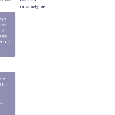
OGAE Belgium
amen
teit
 is
reld
teerde
ote
The
ig