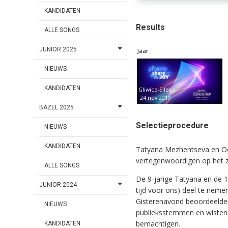
KANDIDATEN
Results
ALLE SONGS
JUNIOR 2025
Jaar
NIEUWS
KANDIDATEN
Gliwice-Silesia
24 nov 2019
BAZEL 2025
Selectieprocedure
NIEUWS
KANDIDATEN
Tatyana Mezhentseva en O
vertegenwoordigen op het ze
ALLE SONGS
De 9-jarige Tatyana en de 
JUNIOR 2024
tijd voor ons) deel te neme
Gisterenavond beoordeelde 
NIEUWS
publieksstemmen en wisten z
bemachtigen.
KANDIDATEN