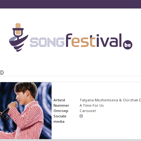
ND
Artiest
Tatyana Mezhentseva & Oorzhak 
Nummer
A Time For Us
Omroep
Carousel
Sociale
media