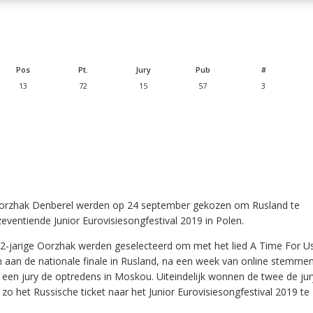
Pos
Pt.
Jury
Pub
#
13
72
15
57
3
orzhak Denberel werden op 24 september gekozen om Rusland te
ventiende Junior Eurovisiesongfestival 2019 in Polen.
12-jarige Oorzhak werden geselecteerd om met het lied A Time For U
n aan de nationale finale in Rusland, na een week van online stemmen
een jury de optredens in Moskou. Uiteindelijk wonnen de twee de jur
o het Russische ticket naar het Junior Eurovisiesongfestival 2019 te