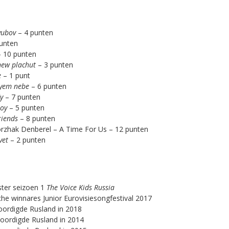
yubov
– 4 punten
punten
– 10 punten
new plachut
– 3 punten
e
– 1 punt
yem nebe
– 6 punten
dy
– 7 punten
roy
– 5 punten
riends
– 8 punten
zhak Denberel – A Time For Us
– 12 punten
vet
– 2 punten
ster seizoen 1
The Voice Kids Russia
he winnares Junior Eurovisiesongfestival 2017
oordigde Rusland in 2018
woordigde Rusland in 2014