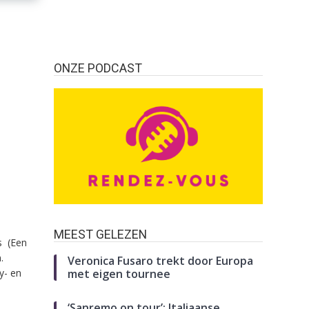
ONZE PODCAST
MEEST GELEZEN
s (Een
.
Veronica Fusaro trekt door Europa
y- en
met eigen tournee
‘Sanremo on tour’: Italiaanse