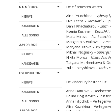
De elf artiesten waren:
MALMÖ 2024
Alisa Pritochkina –
Vybiray l
NIEUWS
Like Teens –
Yaroslavl
– 0 
Daniil Khachaturov –
Zhizn
KANDIDATEN
Ksenia Kushner –
Devushki 
ALLE SONGS
Maria Mirova –
Put k mecht
Margarita Stryukova –
V mo
JUNIOR 2023
Maryana Titova –
My legen
Mikhail Noginsky –
Superge
NIEUWS
Nikita Moroz –
Nikita And F
Tatyana Mezhentseva & Oor
KANDIDATEN
Yulia Solnyshkova –
Yarkiy
s
LIVERPOOL 2023
De kinderjury bestond uit:
NIEUWS
Arina Danilova – Deelneem
KANDIDATEN
Polina Bogusevich – Russisc
Anna Filipchuk – Vertegenw
ALLE SONGS
Alisa Kozhikina – Vertegen
JUNIOR 2022