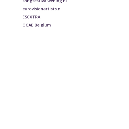
songfestivalweblog.nl
eurovisionartists.nl
ESCXTRA
OGAE Belgium