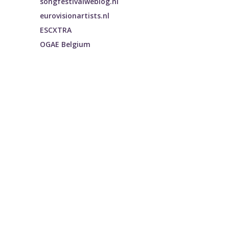
songfestivalweblog.nl
eurovisionartists.nl
ESCXTRA
OGAE Belgium