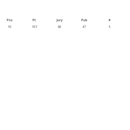
Pos
Pt.
Jury
Pub
#
10
107
60
47
5