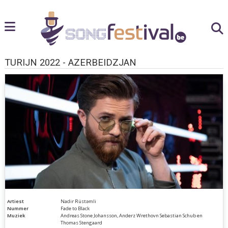
TURIJN 2022 - AZERBEIDZJAN
Artiest
Nadir Rüstəmli
Nummer
Fade to Black
Muziek
Andreas Stone Johansson, Anderz Wrethovn Sebastian Schub en
Thomas Stengaard