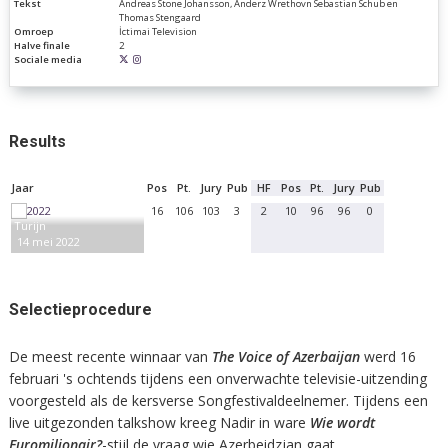
Tekst
Andreas Stone Johansson, Anderz Wrethovn Sebastian Schub en
Thomas Stengaard
Omroep
İctimai Television
Halve finale
2
Sociale media
Results
Jaar
Pos
Pt.
Jury
Pub
HF
Pos
Pt.
Jury
Pub
16
106
103
3
2
10
96
96
0
Turijn
14 mei 2022
Selectieprocedure
De meest recente winnaar van
The Voice of Azerbaijan
werd 16
februari 's ochtends tijdens een onverwachte televisie-uitzending
voorgesteld als de kersverse Songfestivaldeelnemer. Tijdens een
live uitgezonden talkshow kreeg Nadir in ware
Wie wordt
Euromiljonair?
-stijl de vraag wie Azerbeidzjan gaat