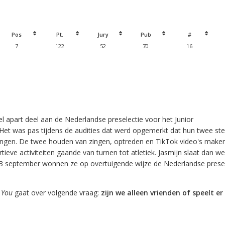
Pos
Pt.
Jury
Pub
#
7
122
52
70
16
el apart deel aan de Nederlandse preselectie voor het Junior
. Het was pas tijdens de audities dat werd opgemerkt dat hun twee 
ingen. De twee houden van zingen, optreden en TikTok video's maken
tieve activiteiten gaande van turnen tot atletiek. Jasmijn slaat dan w
23 september wonnen ze op overtuigende wijze de Nederlandse presel
 You
gaat over volgende vraag:
zijn we alleen vrienden of speelt e