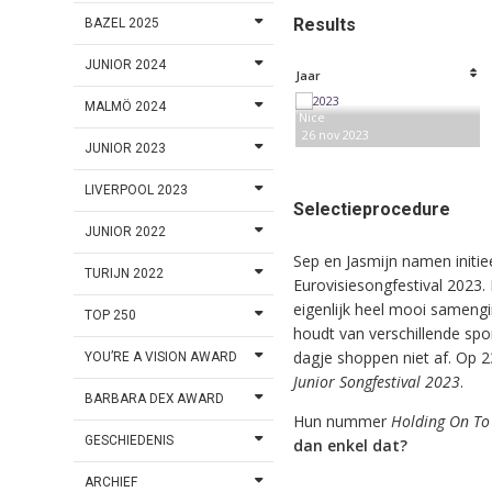
Results
BAZEL 2025
JUNIOR 2024
Jaar
MALMÖ 2024
Nice
26 nov 2023
JUNIOR 2023
LIVERPOOL 2023
Selectieprocedure
JUNIOR 2022
Sep en Jasmijn namen initie
TURIJN 2022
Eurovisiesongfestival 2023
eigenlijk heel mooi sameng
TOP 250
houdt van verschillende spor
dagje shoppen niet af. Op 
YOU’RE A VISION AWARD
Junior Songfestival 2023
.
BARBARA DEX AWARD
Hun nummer
Holding On To
GESCHIEDENIS
dan enkel dat?
ARCHIEF