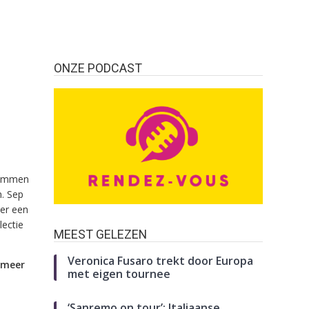
ONZE PODCAST
stemmen
. Sep
eer een
ectie
MEEST GELEZEN
Veronica Fusaro trekt door Europa
r meer
met eigen tournee
‘Sanremo on tour’: Italiaanse