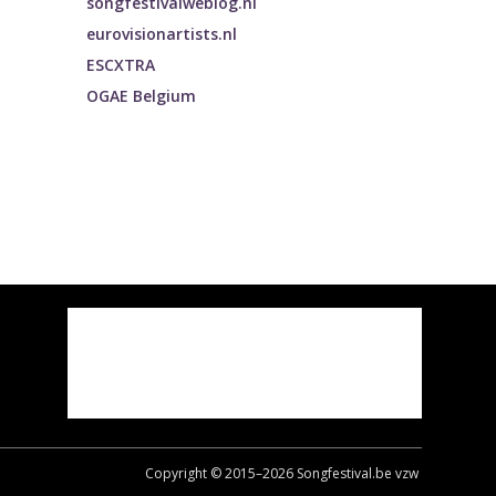
songfestivalweblog.nl
eurovisionartists.nl
ESCXTRA
OGAE Belgium
Copyright © 2015–
2026
Songfestival.be vzw