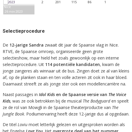
2
201
115
86
1
Nice
26 nov 2023
Selectieprocedure
De
12-jarige Sandra
zwaait dit jaar de Spaanse vlag in Nice.
RTVE, de Spaanse omroep, organiseerde geen grote
selectieshow, maar hield het zoals gewoonlijk op een interne
selectieprocedure. Uit
114 potentiële kandidaten
, kwam de
jonge zangeres als winnaar uit de bus. Zingen doet ze al van kleins
af, op de planken staan en ten volle acteren zit ook in haar bloed.
Daarnaast streeft ze als jonge ster ook een modellencarrière na.
Naast passages in
Idol Kids
en de Spaanse versie van
The Voice
Kids
,
was ze ook betrokken bij de musical
The Bodyguard
en speelt
ze de rol van Mowgli in de Spaanse theaterproductie van
The
Jungle Book
. Podiumervaring heeft deze 12-jarige dus al opgedaan.
De titel
Loviu
moet letterlijk gelezen en uitgesproken worden als
het Engelse
Love You
. Het
overgrote deel van het nummer