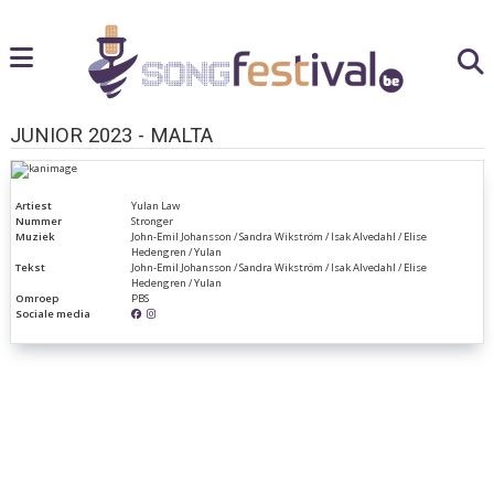
JUNIOR 2023 - MALTA
Artiest
Yulan Law
Nummer
Stronger
Muziek
John-Emil Johansson / Sandra Wikström / Isak Alvedahl / Elise
Hedengren / Yulan
Tekst
John-Emil Johansson / Sandra Wikström / Isak Alvedahl / Elise
Hedengren / Yulan
Omroep
PBS
Sociale media