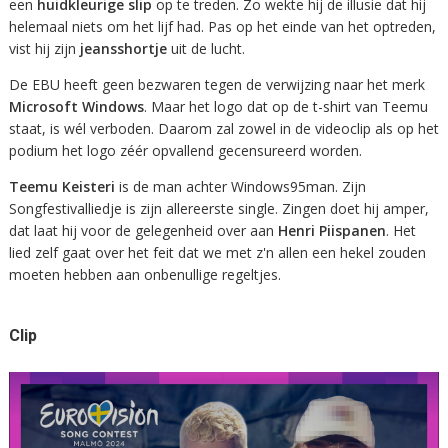
een
huidkleurige slip
op te treden. Zo wekte hij de illusie dat hij
helemaal niets om het lijf had. Pas op het einde van het optreden,
vist hij zijn
jeansshortje
uit de lucht.
De EBU heeft geen bezwaren tegen de verwijzing naar het merk
Microsoft Windows
. Maar het logo dat op de t-shirt van Teemu
staat, is wél verboden. Daarom zal zowel in de videoclip als op het
podium het logo zéér opvallend gecensureerd worden.
Teemu Keisteri
is de man achter Windows95man. Zijn
Songfestivalliedje is zijn allereerste single. Zingen doet hij amper,
dat laat hij voor de gelegenheid over aan
Henri Piispanen
. Het
lied zelf gaat over het feit dat we met z'n allen een hekel zouden
moeten hebben aan onbenullige regeltjes.
Clip