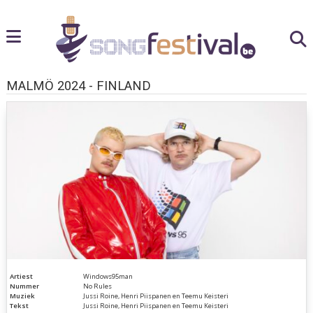
MALMÖ 2024 - FINLAND
Artiest
Windows95man
Nummer
No Rules
Muziek
Jussi Roine, Henri Piispanen en Teemu Keisteri
Tekst
Jussi Roine, Henri Piispanen en Teemu Keisteri