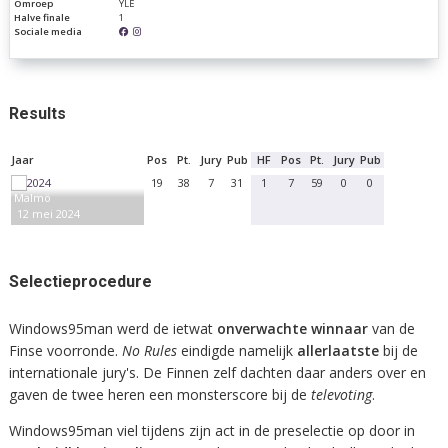
Omroep
YLE
Halve finale
1
Sociale media
Results
Jaar
Pos
Pt.
Jury
Pub
HF
Pos
Pt.
Jury
Pub
19
38
7
31
1
7
59
0
0
Malmö
12 mei 2024
Selectieprocedure
Windows95man werd de ietwat
onverwachte winnaar
van de
Finse voorronde.
No Rules
eindigde namelijk
allerlaatste
bij de
internationale jury's. De Finnen zelf dachten daar anders over en
gaven de twee heren een monsterscore bij de
televoting
.
Windows95man viel tijdens zijn act in de preselectie op door in