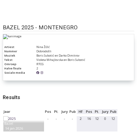
BAZEL 2025 - MONTENEGRO
Artiest
Nina Žižić
Nummer
Dobrodošli
Muziek
Boris Subotić en Darko Dimitrov
Tekst
Violeta Mihajlovska en Boris Subotić
Omroep
RTCG
Halve finale
2
Sociale media
Results
Jaar
Pos
Pt.
Jury
Pub
HF
Pos
Pt.
Jury
Pub
-
-
-
-
2
16
12
0
12
Bazel
14 jan 2026