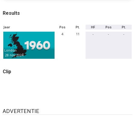
Results
Jaar
Pos
Pt.
HF
Pos
Pt.
4
11
-
-
-
London
28 nov 2024
Clip
ADVERTENTIE