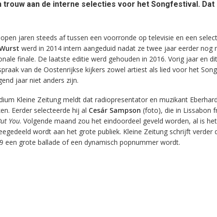
n trouw aan de interne selecties voor het Songfestival. Dat
lopen jaren steeds af tussen een voorronde op televisie en een select
 Wurst
werd in 2014 intern aangeduid nadat ze twee jaar eerder nog n
nale finale. De laatste editie werd gehouden in 2016. Vorig jaar en dit
praak van de Oostenrijkse kijkers zowel artiest als lied voor het Song
end jaar niet anders zijn.
ium Kleine Zeitung meldt dat radiopresentator en muzikant Eberhar
. Eerder selecteerde hij al
Cesár Sampson
(foto), die in Lissabon f
ut You
. Volgende maand zou het eindoordeel geveld worden, al is het
edeeld wordt aan het grote publiek. Kleine Zeitung schrijft verder 
19 een grote ballade of een dynamisch popnummer wordt.