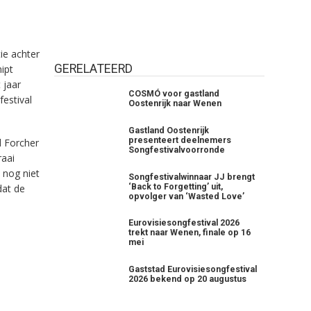
ie achter
GERELATEERD
ipt
 jaar
COSMÓ voor gastland
festival
Oostenrijk naar Wenen
Gastland Oostenrijk
presenteert deelnemers
d Forcher
Songfestivalvoorronde
raai
 nog niet
Songfestivalwinnaar JJ brengt
‘Back to Forgetting’ uit,
dat de
opvolger van ‘Wasted Love’
Eurovisiesongfestival 2026
trekt naar Wenen, finale op 16
mei
Gaststad Eurovisiesongfestival
2026 bekend op 20 augustus