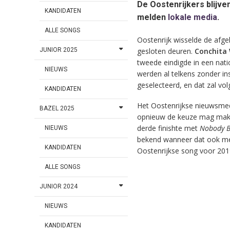
De Oostenrijkers blijve
KANDIDATEN
melden
lokale media
.
ALLE SONGS
Oostenrijk wisselde de afge
gesloten deuren.
Conchita
JUNIOR 2025
tweede eindigde in een natio
NIEUWS
werden al telkens zonder ins
geselecteerd, en dat zal volg
KANDIDATEN
Het Oostenrijkse nieuwsmed
BAZEL 2025
opnieuw de keuze mag maken
derde finishte met
Nobody B
NIEUWS
bekend wanneer dat ook meeg
KANDIDATEN
Oostenrijkse song voor 20
ALLE SONGS
JUNIOR 2024
NIEUWS
KANDIDATEN