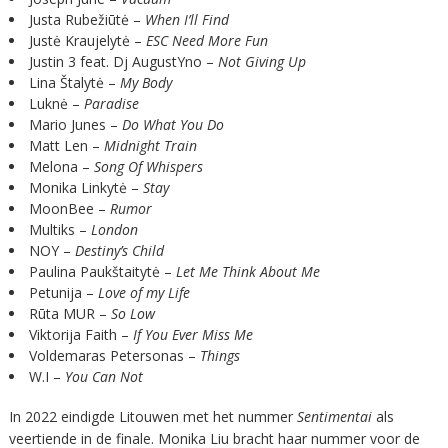
Justa Rubežiūtė –
When I’ll Find
Justė Kraujelytė –
ESC Need More Fun
Justin 3 feat. Dj AugustYno –
Not Giving Up
Lina Štalytė –
My Body
Luknė –
Paradise
Mario Junes –
Do What You Do
Matt Len –
Midnight Train
Melona –
Song Of Whispers
Monika Linkytė –
Stay
MoonBee –
Rumor
Multiks –
London
NOY –
Destiny’s Child
Paulina Paukštaitytė –
Let Me Think About Me
Petunija –
Love of my Life
Rūta MUR –
So Low
Viktorija Faith –
If You Ever Miss Me
Voldemaras Petersonas –
Things
W.I –
You Can Not
In 2022 eindigde Litouwen met het nummer
Sentimentai
als
veertiende in de finale. Monika Liu bracht haar nummer voor de