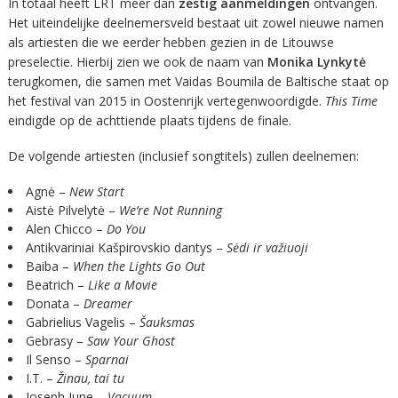
In totaal heeft LRT meer dan
zestig aanmeldingen
ontvangen.
Het uiteindelijke deelnemersveld bestaat uit zowel nieuwe namen
als artiesten die we eerder hebben gezien in de Litouwse
preselectie. Hierbij zien we ook de naam van
Monika Lynkytė
terugkomen, die samen met Vaidas Boumila de Baltische staat op
het festival van 2015 in Oostenrijk vertegenwoordigde.
This Time
eindigde op de achttiende plaats tijdens de finale.
De volgende artiesten (inclusief songtitels) zullen deelnemen:
Agnė –
New Start
Aistė Pilvelytė –
We’re Not Running
Alen Chicco –
Do You
Antikvariniai Kašpirovskio dantys –
Sėdi ir važiuoji
Baiba –
When the Lights Go Out
Beatrich –
Like a Movie
Donata –
Dreamer
Gabrielius Vagelis –
Šauksmas
Gebrasy –
Saw Your Ghost
Il Senso –
Sparnai
I.T. –
Žinau, tai tu
Joseph June –
Vacuum