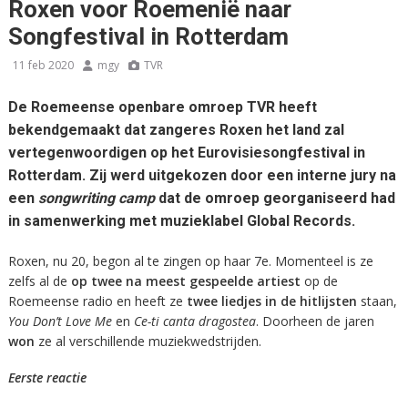
Roxen voor Roemenië naar
Songfestival in Rotterdam
11 feb 2020
mgy
TVR
De Roemeense openbare omroep TVR heeft
bekendgemaakt dat zangeres Roxen het land zal
vertegenwoordigen op het Eurovisiesongfestival in
Rotterdam. Zij werd uitgekozen door een interne jury na
een
songwriting camp
dat de omroep georganiseerd had
in samenwerking met muzieklabel Global Records.
Roxen, nu 20, begon al te zingen op haar 7e. Momenteel is ze
zelfs al de
op twee na meest gespeelde artiest
op de
Roemeense radio en heeft ze
twee liedjes in de hitlijsten
staan,
You Don’t Love Me
en
Ce-ti canta dragostea
. Doorheen de jaren
won
ze al verschillende muziekwedstrijden.
Eerste reactie