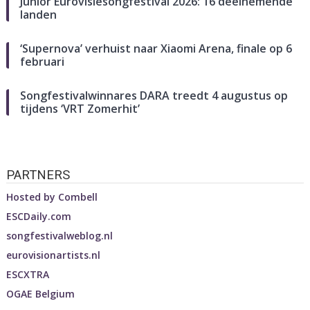
Junior Eurovisiesongfestival 2026: 16 deelnemende
landen
‘Supernova’ verhuist naar Xiaomi Arena, finale op 6
februari
Songfestivalwinnares DARA treedt 4 augustus op
tijdens ‘VRT Zomerhit’
PARTNERS
Hosted by
Combell
ESCDaily.com
songfestivalweblog.nl
eurovisionartists.nl
ESCXTRA
OGAE Belgium