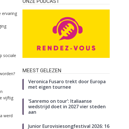
ONZE PODCAST
e ervaring
ging
p sociale
MEEST GELEZEN
 worden?
Veronica Fusaro trekt door Europa
met eigen tournee
en
 vijftig
‘Sanremo on tour’: Italiaanse
wedstrijd doet in 2027 vier steden
aan
ta werd
Junior Eurovisiesongfestival 2026: 16