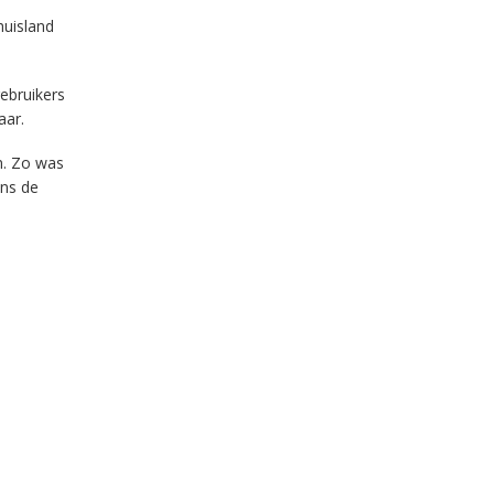
huisland
gebruikers
aar.
en. Zo was
ens de