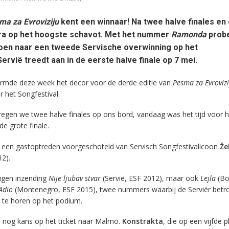
ma za Evroviziju
kent een winnaar! Na twee halve finales en
ora op het hoogste schavot. Met het nummer
Ramonda
prob
oen naar een tweede Servische overwinning op het
ervië treedt aan in de eerste halve finale op 7 mei.
ormde deze week het decor voor de derde editie van
Pesma za Evrovizi
 het Songfestival.
egen we twee halve finales op ons bord, vandaag was het tijd voor h
e grote finale.
we een gastoptreden voorgeschoteld van Servisch Songfestivalicoon
Že
2).
eigen inzending
Nije ljubav stvar
(Servië, ESF 2012), maar ook
Lejla
(Bo
Adio
(Montenegro, ESF 2015), twee nummers waarbij de Serviër betr
e te horen op het podium.
nog kans op het ticket naar Malmö.
Konstrakta
, die op een vijfde p