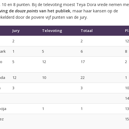
12, 10 en 8 punten. Bij de televoting moest Teya Dora vrede nemen me
ving de
douze points
van het publiek
, maar haar kansen op de
kelderd door de povere vijf punten van de jury.
Jury
Televoting
Totaal
Pl
2
2
12
ark
1
5
6
8
o
5
12
17
2
nda
12
10
22
1
m
3
3
10
14
cija
1
1
13
bez
15