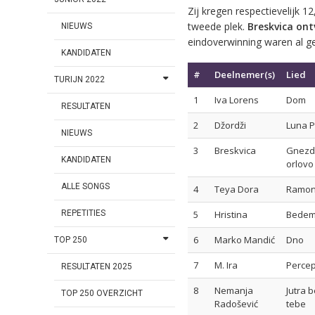
Zij kregen respectievelijk 
tweede plek.
Breskvica ont
NIEUWS
eindoverwinning waren al ge
KANDIDATEN
#
Deelnemer(s)
Lied
TURIJN 2022
1
Iva Lorens
Dom
RESULTATEN
2
Džordži
Luna P
NIEUWS
3
Breskvica
Gnezd
KANDIDATEN
orlovo
ALLE SONGS
4
Teya Dora
Ramo
REPETITIES
5
Hristina
Bede
6
Marko Mandić
Dno
TOP 250
7
M. Ira
Percep
RESULTATEN 2025
8
Nemanja
Jutra 
TOP 250 OVERZICHT
Radošević
tebe