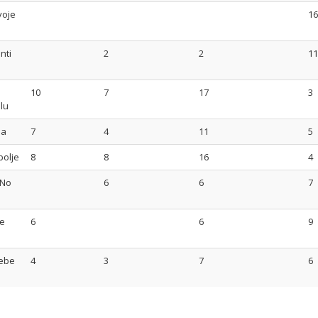
voje
16
nti
2
2
11
10
7
17
3
lu
ja
7
4
11
5
bolje
8
8
16
4
 No
6
6
7
me
6
6
9
tebe
4
3
7
6