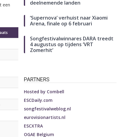
deelnemende landen
t een
‘Supernova’ verhuist naar Xiaomi
Arena, finale op 6 februari
aats
Songfestivalwinnares DARA treedt
4 augustus op tijdens ‘VRT
Zomerhit’
PARTNERS
Hosted by
Combell
ESCDaily.com
songfestivalweblog.nl
eurovisionartists.nl
ESCXTRA
OGAE Belgium