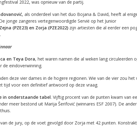
ngfestival 2022, was opnieuw van de partij.
adovanović
, als onderdeel van het duo Bojana & David, heeft al enig
De jonge zangeres vertegenwoordigde Servië op het Junior
Zejna (PZE23) en Zorja (PZE2022)
zijn artiesten die al eerder een po
.
winnaar
ica en Teya Dora
, het waren namen die al weken lang circuleerden o
r de eindoverwinning.
den deze vier dames in de hogere regionen. Wie van de vier zou het
 tijd voor een definitief antwoord op deze vraag.
je in onderstaande tabel
. Vijftig procent van de punten kwam van e
nder meer bestond uit Marija Šerifović (winnares ESF 2007). De andere
thuis.
van de jury, op de voet gevolgd door Zorja met 42 punten. Konstrak