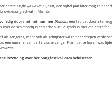
aar eerste single
Да на мени је
uit, een vijftal jaar later mag ze haar t
urovisiesongfestival in Malmö.
 volledig door met het nummer
Džanum
,
een lied dat door internet
’s over de schietpartij in een school in Belgrado in mei van datzelfde j
ief als zangeres, maar ook als schrijfster wil ze haar strepen verdien
ne
, een nummer van de Servische zanger Filarri dat te horen was tijd
roviziju
.
sche inzending voor het Songfestival 2024 beluisteren: