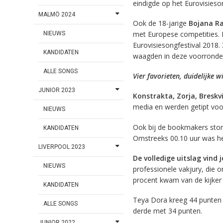
eindigde op het Eurovisieso
MALMÖ 2024
Ook de 18-jarige
Bojana R
met Europese competities. 
NIEUWS
Eurovisiesongfestival 2018.
KANDIDATEN
waagden in deze voorronde
ALLE SONGS
Vier favorieten, duidelijke 
JUNIOR 2023
Konstrakta, Zorja, Breskv
media en werden getipt voo
NIEUWS
Ook bij de bookmakers ston
KANDIDATEN
Omstreeks 00.10 uur was het
LIVERPOOL 2023
De volledige uitslag vind 
NIEUWS
professionele vakjury, die o
procent kwam van de kijker 
KANDIDATEN
Teya Dora kreeg 44 punten 
ALLE SONGS
derde met 34 punten.
JUNIOR 2022