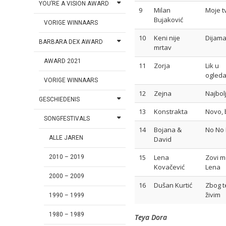
YOU’RE A VISION AWARD
9
Milan
Moje t
Bujaković
VORIGE WINNAARS
10
Keni nije
Dijama
BARBARA DEX AWARD
mrtav
AWARD 2021
11
Zorja
Lik u
ogleda
VORIGE WINNAARS
12
Zejna
Najbol
GESCHIEDENIS
13
Konstrakta
Novo, 
SONGFESTIVALS
14
Bojana &
No No
ALLE JAREN
David
15
Lena
Zovi 
2010 – 2019
Kovačević
Lena
2000 – 2009
16
Dušan Kurtić
Zbog 
živim
1990 – 1999
1980 – 1989
Teya Dora