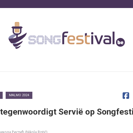
MALMO 2024
tegenwoordigt Servië op Songfest
икола Ристић (Nikola Ristić)