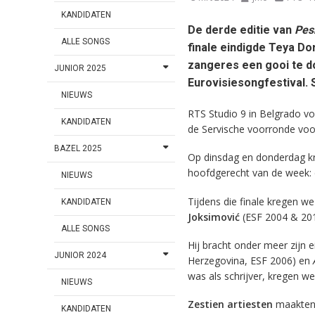
KANDIDATEN
De derde editie van
Pes
ALLE SONGS
finale eindigde Teya D
zangeres een gooi te d
JUNIOR 2025
Eurovisiesongfestival. S
NIEUWS
RTS Studio 9 in Belgrado v
KANDIDATEN
de Servische voorronde voor
BAZEL 2025
Op dinsdag en donderdag kr
hoofdgerecht van de week: d
NIEUWS
Tijdens die finale kregen 
KANDIDATEN
Joksimović
(ESF 2004 & 201
ALLE SONGS
Hij bracht onder meer zijn 
JUNIOR 2024
Herzegovina, ESF 2006) en
was als schrijver, kregen w
NIEUWS
Zestien artiesten
maakten 
KANDIDATEN