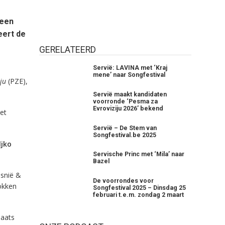
 een
eert de
GERELATEERD
Servië: LAVINA met ‘Kraj
mene’ naar Songfestival
ju
(PZE),
Servië maakt kandidaten
voorronde ‘Pesma za
Evroviziju 2026’ bekend
et
Servië – De Stem van
Songfestival.be 2025
ljko
Servische Princ met ‘Mila’ naar
Bazel
snië &
De voorrondes voor
okken
Songfestival 2025 – Dinsdag 25
februari t.e.m. zondag 2 maart
laats