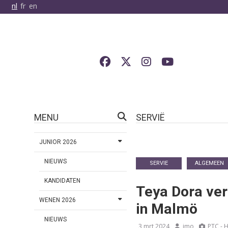
nl
fr
en
MENU
SERVIË
JUNIOR 2026
NIEUWS
SERVIE
ALGEMEEN
KANDIDATEN
Teya Dora ver
WENEN 2026
in Malmö
NIEUWS
3 mrt 2024
jmo
РТС - Н