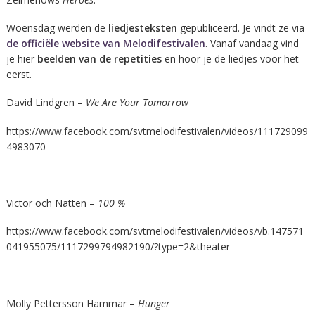
Woensdag werden de
liedjesteksten
gepubliceerd. Je vindt ze via
de officiële website van Melodifestivalen
. Vanaf vandaag vind
je hier
beelden van de repetities
en hoor je de liedjes voor het
eerst.
David Lindgren –
We Are Your Tomorrow
https://www.facebook.com/svtmelodifestivalen/videos/111729099
4983070
Victor och Natten –
100 %
https://www.facebook.com/svtmelodifestivalen/videos/vb.147571
041955075/1117299794982190/?type=2&theater
Molly Pettersson Hammar –
Hunger