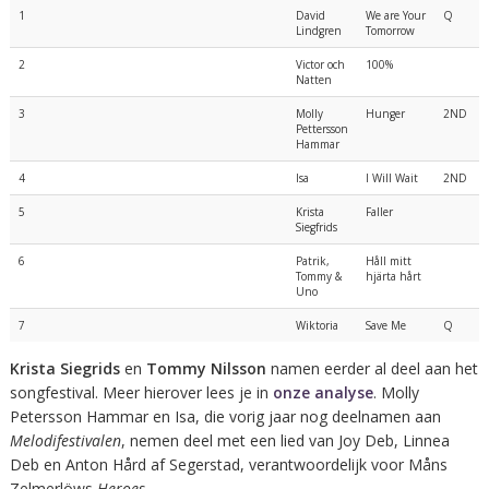
1
David
We are Your
Q
Lindgren
Tomorrow
2
Victor och
100%
Natten
3
Molly
Hunger
2ND
Pettersson
Hammar
4
Isa
I Will Wait
2ND
5
Krista
Faller
Siegfrids
6
Patrik,
Håll mitt
Tommy &
hjärta hårt
Uno
7
Wiktoria
Save Me
Q
Krista Siegrids
en
Tommy Nilsson
namen eerder al deel aan het
songfestival. Meer hierover lees je in
onze analyse
. Molly
Petersson Hammar en Isa, die vorig jaar nog deelnamen aan
Melodifestivalen
, nemen deel met een lied van Joy Deb, Linnea
Deb en Anton Hård af Segerstad, verantwoordelijk voor Måns
Zelmerlöws
Heroes
.