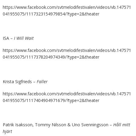
https://www.facebook.com/svtmelodifestivalen/videos/vb.147571
041955075/1117323154979854/?type=2&theater
ISA –
I Will Wait
https://www.facebook.com/svtmelodifestivalen/videos/vb.147571
041955075/1117378204974349/?type=2&theater
Krista Sigfrieds –
Faller
https://www.facebook.com/svtmelodifestivalen/videos/vb.147571
041955075/1117404904971679/?type=2&theater
Patrik Isaksson, Tommy Nilsson & Uno Svenningsson –
Håll mitt
hjärt