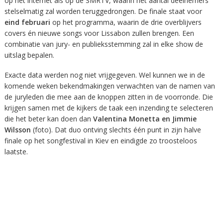
op het internet als op de SMRTV, waarin het aantal deelnemers
stelselmatig zal worden teruggedrongen. De finale staat voor
eind februari
op het programma, waarin de drie overblijvers
covers én nieuwe songs voor Lissabon zullen brengen. Een
combinatie van jury- en publieksstemming zal in elke show de
uitslag bepalen.
Exacte data werden nog niet vrijgegeven. Wel kunnen we in de
komende weken bekendmakingen verwachten van de namen van
de juryleden die mee aan de knoppen zitten in de voorronde. Die
krijgen samen met de kijkers de taak een inzending te selecteren
die het beter kan doen dan
Valentina Monetta en Jimmie
Wilsson
(foto). Dat duo ontving slechts één punt in zijn halve
finale op het songfestival in Kiev en eindigde zo troosteloos
laatste.