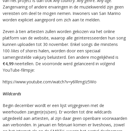
van het project is dan ook
Any country. Any genre. Any age
.
Zangervaring of andere ervaringen in de muziekwereld zijn geen
vereisten om deel te mogen nemen. Inwoners van San Marino
worden expliciet aangepord om zich aan te melden.
Zeven à tien artiesten zullen worden gekozen via het online
platform van de website, waarop alle geïnteresseerden hun song
kunnen uploaden tot 30 november. Enkel songs die minstens
100
likes
of
shares
halen, worden door een speciaal
samengestelde vakjury beluisterd. Een andere mogelijkheid is
€4,99
neertellen. De voorronde werd gelanceerd in volgend
YouTube-filmpje:
https://www.youtube.com/watch?v=y6lRmgIz5Wo
Wildcards
Begin december wordt er een lijst vrijgegeven met de
weerhouden zanger(e)s(sen). Er worden tot drie wildcards
uitgedeeld aan artiesten, al zijn daar geen openbare voorwaarden
aan verbonden. In januari en februari komen er liveshows, zowel