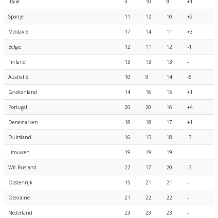
Italië
9
10
9
+1
Spanje
11
12
10
+2
Moldavië
17
14
11
+3
België
12
11
12
-1
Finland
13
13
13
-
Australië
10
9
14
-5
Griekenland
14
16
15
+1
Portugal
20
20
16
+4
Denemarken
18
18
17
+1
Duitsland
16
15
18
-3
Litouwen
19
19
19
-
Wit-Rusland
22
17
20
-3
Oostenrijk
15
21
21
-
Oekraïne
21
22
22
-
Nederland
23
23
23
-