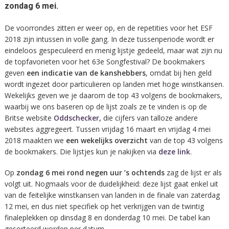
zondag 6 mei.
De voorrondes zitten er weer op, en de repetities voor het ESF
2018 zijn intussen in volle gang. In deze tussenperiode wordt er
eindeloos gespeculeerd en menig lijstje gedeeld, maar wat zijn nu
de topfavorieten voor het 63e Songfestival? De bookmakers
geven
een indicatie van de kanshebbers
, omdat bij hen geld
wordt ingezet door particulieren op landen met hoge winstkansen.
Wekelijks geven we je daarom de top 43 volgens de bookmakers,
waarbij we ons baseren op de lijst zoals ze te vinden is op de
Britse website
Oddschecker,
die cijfers van talloze andere
websites aggregeert. Tussen vrijdag 16 maart en vrijdag 4 mei
2018 maakten we
een wekelijks overzicht
van de top 43 volgens
de bookmakers. Die lijstjes kun je nakijken via
deze link
.
Op
zondag 6 mei
rond negen uur ’s ochtends
zag de lijst er als
volgt uit. Nogmaals voor de duidelijkheid: deze lijst gaat enkel uit
van de feitelijke winstkansen van landen in de finale van zaterdag
12 mei, en dus niet specifiek op het verkrijgen van de twintig
finaleplekken op dinsdag 8 en donderdag 10 mei. De tabel kan
gesorteerd worden per datum.