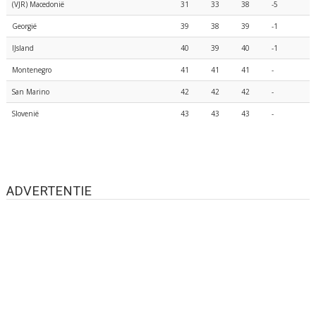
(VJR) Macedonië
31
33
38
-5
Georgië
39
38
39
-1
IJsland
40
39
40
-1
Montenegro
41
41
41
-
San Marino
42
42
42
-
Slovenië
43
43
43
-
ADVERTENTIE