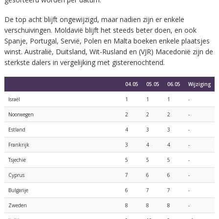
De top acht blijft ongewijzigd, maar nadien zijn er enkele
verschuivingen. Moldavië blijft het steeds beter doen, en ook
Spanje, Portugal, Servië, Polen en Malta boeken enkele plaatsjes
winst. Australië, Duitsland, Wit-Rusland en (VJR) Macedonië zijn de
sterkste dalers in vergelijking met gisterenochtend.
04.05
05.05
06.05
Wijziging
Israël
1
1
1
-
Noorwegen
2
2
2
-
Estland
4
3
3
-
Frankrijk
3
4
4
-
Tsjechië
5
5
5
-
Cyprus
7
6
6
-
Bulgarije
6
7
7
-
Zweden
8
8
8
-