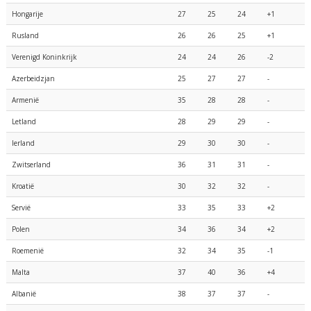
Hongarije
27
25
24
+1
Rusland
26
26
25
+1
Verenigd Koninkrijk
24
24
26
-2
Azerbeidzjan
25
27
27
-
Armenië
35
28
28
-
Letland
28
29
29
-
Ierland
29
30
30
-
Zwitserland
36
31
31
-
Kroatië
30
32
32
-
Servië
33
35
33
+2
Polen
34
36
34
+2
Roemenië
32
34
35
-1
Malta
37
40
36
+4
Albanië
38
37
37
-