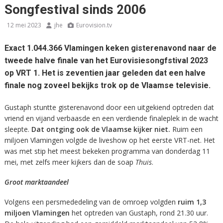
Songfestival sinds 2006
12 mei 2023
jhe
Eurovision.tv
Exact 1.044.366 Vlamingen keken gisterenavond naar de
tweede halve finale van het Eurovisiesongfstival 2023
op VRT 1. Het is zeventien jaar geleden dat een halve
finale nog zoveel bekijks trok op de Vlaamse televisie.
Gustaph stuntte gisterenavond door een uitgekiend optreden dat
vriend en vijand verbaasde en een verdiende finaleplek in de wacht
sleepte.
Dat ontging ook de Vlaamse kijker niet.
Ruim een
miljoen Vlamingen volgde de liveshow op het eerste VRT-net. Het
was met stip het meest bekeken programma van donderdag 11
mei, met zelfs meer kijkers dan de soap
Thuis
.
Groot marktaandeel
Volgens een persmededeling van de omroep volgden
ruim 1,3
miljoen Vlamingen
het optreden van Gustaph, rond 21.30 uur.