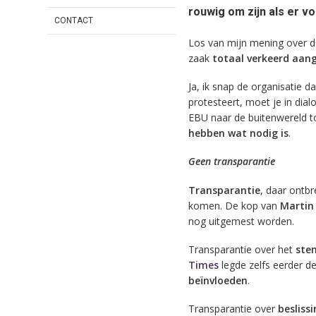
rouwig om zijn als er vo
CONTACT
Los van mijn mening over de
zaak
totaal verkeerd aan
Ja, ik snap de organisatie d
protesteert, moet je in dialo
EBU naar de buitenwereld to
hebben wat nodig is
.
Geen transparantie
Transparantie
, daar ontbr
komen. De kop van
Martin
nog uitgemest worden.
Transparantie over het
ste
Times
legde zelfs eerder de
beïnvloeden
.
Transparantie over
besliss