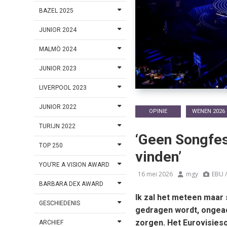
BAZEL 2025
JUNIOR 2024
MALMÖ 2024
JUNIOR 2023
LIVERPOOL 2023
JUNIOR 2022
OPINIE
WENEN 2026
TURIJN 2022
‘Geen Songfest
TOP 250
vinden’
YOU’RE A VISION AWARD
16 mei 2026
mgy
EBU 
BARBARA DEX AWARD
Ik zal het meteen maar 
GESCHIEDENIS
gedragen wordt, ongeach
zorgen. Het Eurovisieso
ARCHIEF