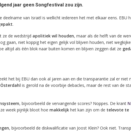
lgend jaar geen Songfestival zou zijn.
 deelname van Israël is wellicht iedereen het met elkaar eens. EBU 
gepakt
.
at ze de wedstrijd
apolitiek wil houden
, maar als de helft van de wer
og gaan, niet koppig het eigen gelijk vol blijven houden, niet wegkijken
e altijd als één blok naar buiten komen en blijven zeggen dat ze
ged
eekt het bij EBU dan ook al jaren aan en die transparantie zal er niet
 Österdahl
is gerold na de voorbije debacles, maar de rest van de st
msysteem
, bijvoorbeeld de vervangende scores? Noppes. De krant
N
ze week pijnlijk bloot hoe
makkelijk
het kan zijn om de
televote te
ingen
, bijvoorbeeld de diskwalificatie van Joost Klein? Ook niet. Trans