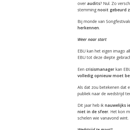
over
audits
? Nul. Zo versc
stemming
nooit gebeurd z
Bij monde van Songfestival
herkennen
.
Weer naar start
EBU kan het eigen imago a
EBU tot deze diepte gebrach
Een
crisismanager
kan EBU 
volledig opnieuw moet b
Als dat zou betekenen dat 
publiek naar de wedstrijd t
Dit jaar heb ik
nauwelijks i
niet in de sfeer
. Het kon m
schelen wie vanavond wint.
Wedstrijd te groot?