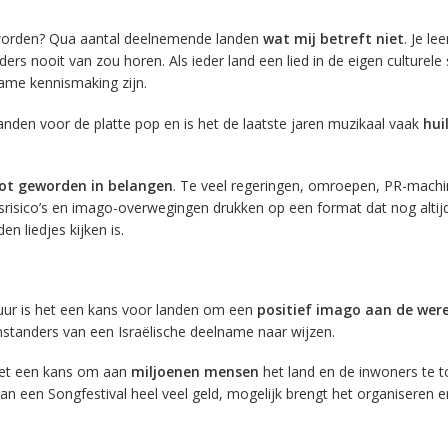
eworden? Qua aantal deelnemende landen
wat mij betreft niet
. Je lee
rs nooit van zou horen. Als ieder land een lied in de eigen culturele s
ame kennismaking zijn.
den voor de platte pop en is het de laatste jaren muzikaal vaak
hui
ot geworden in belangen
. Te veel regeringen, omroepen, PR-machi
srisico’s en imago-overwegingen drukken op een format dat nog altij
n liedjes kijken is.
uur is het een kans voor landen om een
positief imago aan de were
nstanders van een Israëlische deelname naar wijzen.
 het een kans om aan
miljoenen mensen
het land en de inwoners te t
van een Songfestival heel veel geld, mogelijk brengt het organiseren 