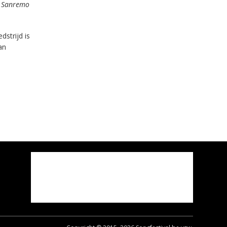
r
Sanremo
dstrijd is
an