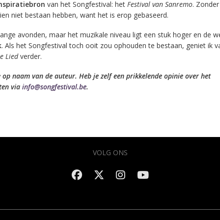
nspiratiebron
van het Songfestival: het
Festival van Sanremo
. Zonde
ien niet bestaan hebben, want het is erop gebaseerd.
l lange avonden, maar het muzikale niveau ligt een stuk hoger en de we
k
. Als het Songfestival toch ooit zou ophouden te bestaan, geniet ik v
se Lied
verder.
ie op naam van de auteur. Heb je zelf een prikkelende opinie over het
ten via
info@songfestival.be
.
VOLG ONS