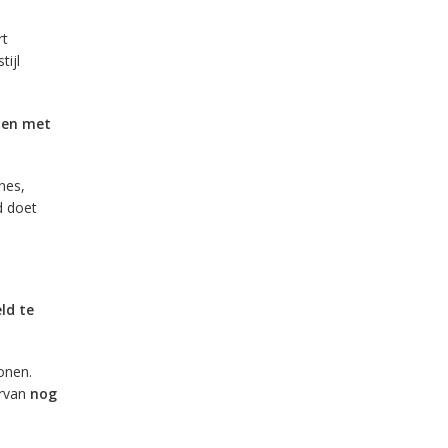
rt
tijl
len met
nes,
d doet
ld te
onen.
ervan
nog