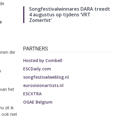
 de
Songfestivalwinnares DARA treedt
4 augustus op tijdens ‘VRT
Zomerhit’
e
PARTNERS
onen die
Hosted by
Combell
ESCDaily.com
n
songfestivalweblog.nl
eurovisionartists.nl
 van het
ESCXTRA
OGAE Belgium
u zit ik
 ook niet