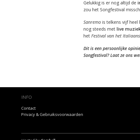
Gelukkig is er nog altijd de
i
zou het Songfestival missch
Sanremo
is telkens vijf hee
nog steeds met
live muzie
het
Festival van het Italiaan
Dit is een persoonlijke opin
Songfestival? Laat ze ons we
INFO
Contact
Privacy & Gebruiksvoorwaarden