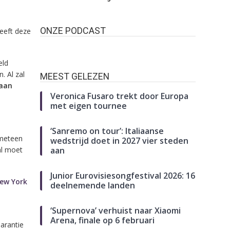
ONZE PODCAST
heeft deze
eld
. Al zal
MEEST GELEZEN
aan
Veronica Fusaro trekt door Europa
met eigen tournee
‘Sanremo on tour’: Italiaanse
 meteen
wedstrijd doet in 2027 vier steden
al moet
aan
Junior Eurovisiesongfestival 2026: 16
ew York
deelnemende landen
‘Supernova’ verhuist naar Xiaomi
Arena, finale op 6 februari
parantie