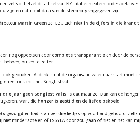
heen zelfs in hetzelfde artikel van NYT dat een extern onderzoek over
ou zijn
en dat nooit data van de stemming vrijgegeven zijn.
directeur
Martin Green
zei EBU zich
niet in de cijfers in die krant t
lleen nog oppoetsen door
complete transparantie
en door de pers
t hebben, buiten te zetten.
ook gebruiken. Al denk ik dat de organisatie weer naar start moet e
eginnen
, ook met het Songfestival.
er
drie jaar geen Songfestival
is, is dat maar zo. Dan kan de honger
erugkeren, want die
honger is gestild en de liefde bekoeld
.
ets gevolgd
en had ik amper drie liedjes op voorhand gehoord. Zelfs n
ij niet minder schelen of ESSYLA door zou gaan of niet en het kan mij