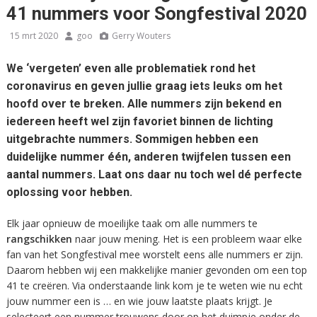
41 nummers voor Songfestival 2020
15 mrt 2020
goo
Gerry Wouters
We ‘vergeten’ even alle problematiek rond het
coronavirus en geven jullie graag iets leuks om het
hoofd over te breken. Alle nummers zijn bekend en
iedereen heeft wel zijn favoriet binnen de lichting
uitgebrachte nummers. Sommigen hebben een
duidelijke nummer één, anderen twijfelen tussen een
aantal nummers. Laat ons daar nu toch wel dé perfecte
oplossing voor hebben.
Elk jaar opnieuw de moeilijke taak om alle nummers te
rangschikken
naar jouw mening. Het is een probleem waar elke
fan van het Songfestival mee worstelt eens alle nummers er zijn.
Daarom hebben wij een makkelijke manier gevonden om een top
41 te creëren. Via onderstaande link kom je te weten wie nu echt
jouw nummer een is … en wie jouw laatste plaats krijgt. Je
selecteert een nummer trouwens door op het duimpje onder de