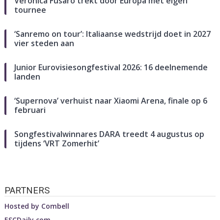
Veronica Fusaro trekt door Europa met eigen
tournee
‘Sanremo on tour’: Italiaanse wedstrijd doet in 2027
vier steden aan
Junior Eurovisiesongfestival 2026: 16 deelnemende
landen
‘Supernova’ verhuist naar Xiaomi Arena, finale op 6
februari
Songfestivalwinnares DARA treedt 4 augustus op
tijdens ‘VRT Zomerhit’
PARTNERS
Hosted by
Combell
ESCDaily.com