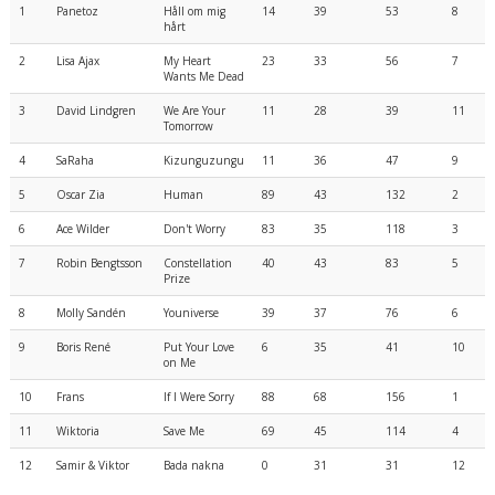
1
Panetoz
Håll om mig
14
39
53
8
hårt
2
Lisa Ajax
My Heart
23
33
56
7
Wants Me Dead
3
David Lindgren
We Are Your
11
28
39
11
Tomorrow
4
SaRaha
Kizunguzungu
11
36
47
9
5
Oscar Zia
Human
89
43
132
2
6
Ace Wilder
Don't Worry
83
35
118
3
7
Robin Bengtsson
Constellation
40
43
83
5
Prize
8
Molly Sandén
Youniverse
39
37
76
6
9
Boris René
Put Your Love
6
35
41
10
on Me
10
Frans
If I Were Sorry
88
68
156
1
11
Wiktoria
Save Me
69
45
114
4
12
Samir & Viktor
Bada nakna
0
31
31
12