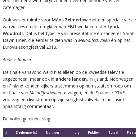
voor het eerst werd uitgezonden over een periode van zes
zaterdagen.
Ook was er ruimte voor
Måns Zelmerlöw
met een speciale versie
van
Heroes
en de terugkeer van EBU-werkneemster
Lynda
Woodruff
. Dat is het typetje van presentatrice en zangeres Sarah
Dawn Finer, die eerder te zien was in
Melodifestivalen
én op het
Eurovisiesongfestival 2013.
Andere landen
De finale vanavond werd niet alleen op de Zweedse televisie
uitgezonden, maar ook in
andere landen
. In IJsland, Noorwegen
en Finland konden kijkers afstemmen op hun staatsomroep om
de finale van
Melodifestivalen
te volgen, en de Spaanse RTVE
voorzag een livestream op zijn songfestivalwebsite, inclusief
Spaanstalig commentaar.
De volledige einduitslag:
#
Deelnemer(s)
Nummer
Jury
Publiek
Totaal
Plaats