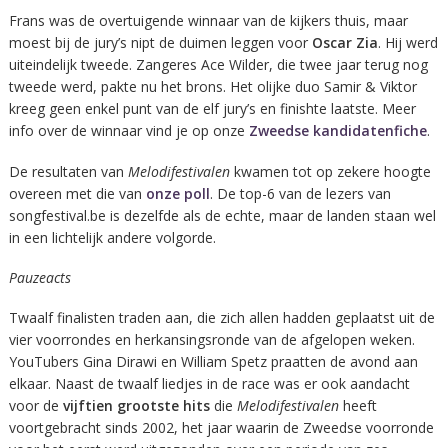
Frans was de overtuigende winnaar van de kijkers thuis, maar
moest bij de jury’s nipt de duimen leggen voor
Oscar Zia
. Hij werd
uiteindelijk tweede. Zangeres Ace Wilder, die twee jaar terug nog
tweede werd, pakte nu het brons. Het olijke duo Samir & Viktor
kreeg geen enkel punt van de elf jury’s en finishte laatste. Meer
info over de winnaar vind je op onze
Zweedse kandidatenfiche
.
De resultaten van
Melodifestivalen
kwamen tot op zekere hoogte
overeen met die van
onze poll
. De top-6 van de lezers van
songfestival.be is dezelfde als de echte, maar de landen staan wel
in een lichtelijk andere volgorde.
Pauzeacts
Twaalf finalisten traden aan, die zich allen hadden geplaatst uit de
vier voorrondes en herkansingsronde van de afgelopen weken.
YouTubers Gina Dirawi en William Spetz praatten de avond aan
elkaar. Naast de twaalf liedjes in de race was er ook aandacht
voor de
vijftien grootste hits
die
Melodifestivalen
heeft
voortgebracht sinds 2002, het jaar waarin de Zweedse voorronde