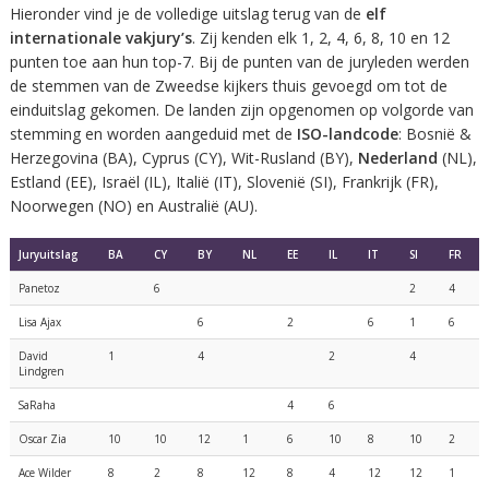
Hieronder vind je de volledige uitslag terug van de
elf
internationale vakjury’s
. Zij kenden elk 1, 2, 4, 6, 8, 10 en 12
punten toe aan hun top-7. Bij de punten van de juryleden werden
de stemmen van de Zweedse kijkers thuis gevoegd om tot de
einduitslag gekomen. De landen zijn opgenomen op volgorde van
stemming en worden aangeduid met de
ISO-landcode
: Bosnië &
Herzegovina (BA), Cyprus (CY), Wit-Rusland (BY),
Nederland
(NL),
Estland (EE), Israël (IL), Italië (IT), Slovenië (SI), Frankrijk (FR),
Noorwegen (NO) en Australië (AU).
Juryuitslag
BA
CY
BY
NL
EE
IL
IT
SI
FR
Panetoz
6
2
4
Lisa Ajax
6
2
6
1
6
David
1
4
2
4
Lindgren
SaRaha
4
6
Oscar Zia
10
10
12
1
6
10
8
10
2
Ace Wilder
8
2
8
12
8
4
12
12
1