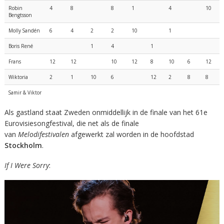
Robin
4
8
8
1
4
10
Bengtsson
Molly Sandén
6
4
2
2
10
1
Boris René
1
4
1
Frans
12
12
10
12
8
10
6
12
Wiktoria
2
1
10
6
12
2
8
8
Samir & Viktor
Als gastland staat Zweden onmiddellijk in de finale van het 61e
Eurovisiesongfestival, die net als de finale
van
Melodifestivalen
afgewerkt zal worden in de hoofdstad
Stockholm
.
If I Were Sorry
: